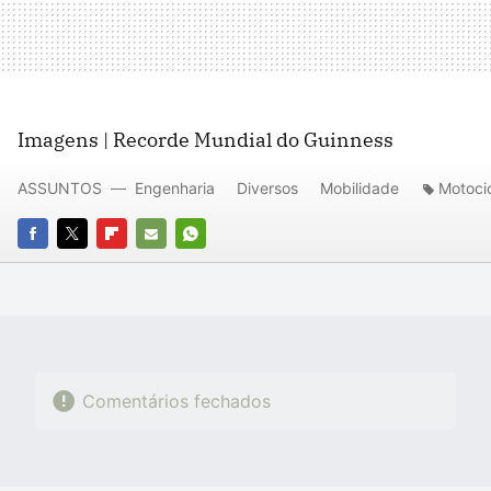
Imagens | Recorde Mundial do Guinness
ASSUNTOS
Engenharia
Diversos
Mobilidade
Motoci
FACEBOOK
TWITTER
FLIPBOARD
E-
WHATSAPP
MAIL
Comentários fechados