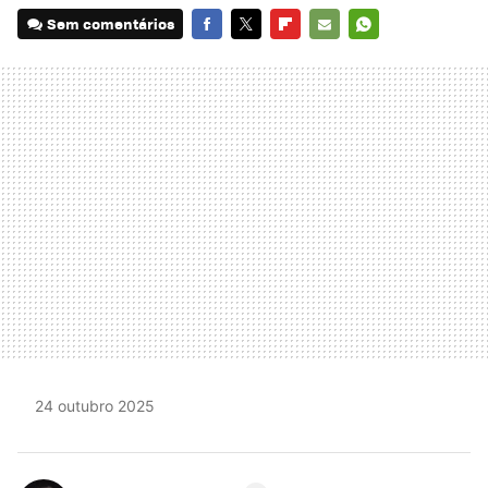
Sem comentários
FACEBOOK
TWITTER
FLIPBOARD
E-
WHATSAPP
MAIL
24 outubro 2025