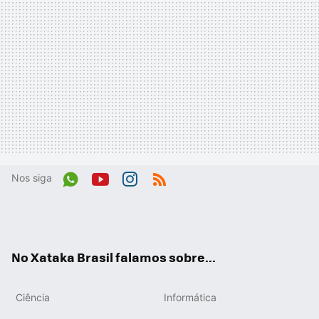
Nos siga
Wh
You
Inst
RSS
ats
tub
agr
App
e
am
No Xataka Brasil falamos sobre...
Ciência
Informática