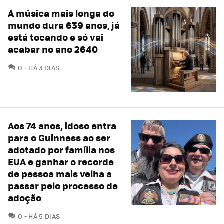
A música mais longa do
mundo dura 639 anos, já
está tocando e só vai
acabar no ano 2640
COMENTÁRIOS
0
HÁ 3 DIAS
Aos 74 anos, idoso entra
para o Guinness ao ser
adotado por família nos
EUA e ganhar o recorde
de pessoa mais velha a
passar pelo processo de
adoção
COMENTÁRIOS
0
HÁ 5 DIAS