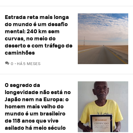
Estrada reta mais longa
do mundo é um desafio
mental: 240 km sem
curvas, no meio do
deserto e com tráfego de
caminhões
COMENTÁRIOS
0
HÁ 5 MESES
O segredo da
longevidade não está no
Japão nem na Europa: o
homem mais velho do
mundo é um brasileiro
de 118 anos que vive
asilado há meio século