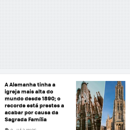
A Alemanha tinha a
igreja mais alta do
mundo desde 1890; o
recorde está prestes a
acabar por causa da
Sagrada Família
COMENTÁRIOS
0
HÁ 2 ANOS