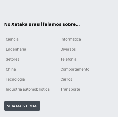
Wh
You
Inst
RSS
ats
tub
agr
App
e
am
No Xataka Brasil falamos sobre...
Ciência
Informática
Engenharia
Diversos
Setores
Telefonia
China
Comportamento
Tecnologia
Carros
Indústria automobilística
Transporte
VEJA MAIS TEMAS