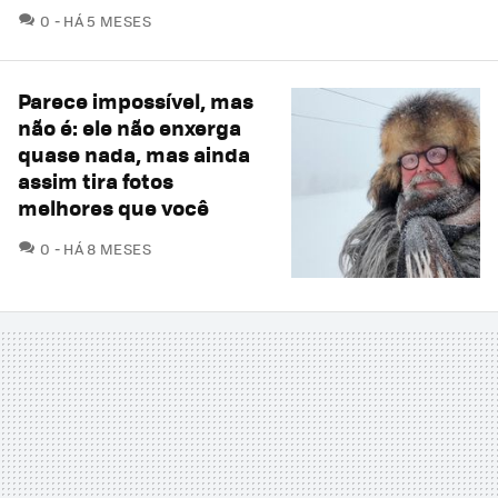
COMENTÁRIOS
0
HÁ 5 MESES
Parece impossível, mas
não é: ele não enxerga
quase nada, mas ainda
assim tira fotos
melhores que você
COMENTÁRIOS
0
HÁ 8 MESES