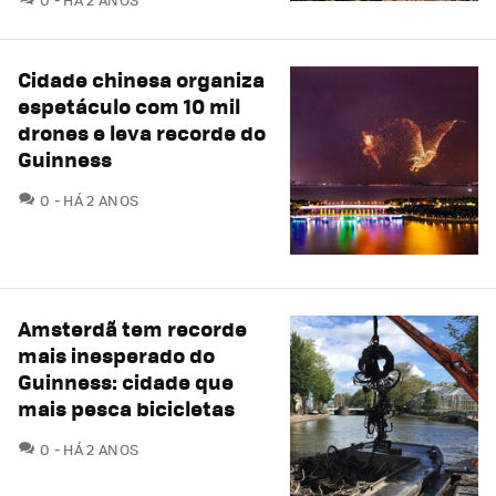
Cidade chinesa organiza
espetáculo com 10 mil
drones e leva recorde do
Guinness
COMENTÁRIOS
0
HÁ 2 ANOS
Amsterdã tem recorde
mais inesperado do
Guinness: cidade que
mais pesca bicicletas
COMENTÁRIOS
0
HÁ 2 ANOS