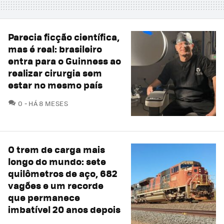
Parecia ficção científica,
mas é real: brasileiro
entra para o Guinness ao
realizar cirurgia sem
estar no mesmo país
COMENTÁRIOS
0
HÁ 8 MESES
O trem de carga mais
longo do mundo: sete
quilômetros de aço, 682
vagões e um recorde
que permanece
imbatível 20 anos depois