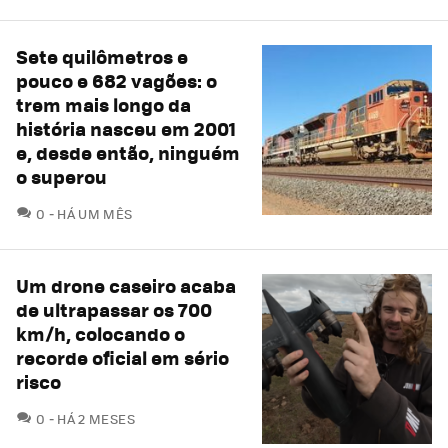
Sete quilômetros e
pouco e 682 vagões: o
trem mais longo da
história nasceu em 2001
e, desde então, ninguém
o superou
COMENTÁRIOS
0
HÁ UM MÊS
Um drone caseiro acaba
de ultrapassar os 700
km/h, colocando o
recorde oficial em sério
risco
COMENTÁRIOS
0
HÁ 2 MESES