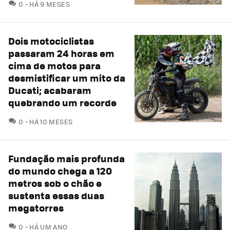
COMENTÁRIOS
0
HÁ 9 MESES
Dois motociclistas
passaram 24 horas em
cima de motos para
desmistificar um mito da
Ducati; acabaram
quebrando um recorde
COMENTÁRIOS
0
HÁ 10 MESES
Fundação mais profunda
do mundo chega a 120
metros sob o chão e
sustenta essas duas
megatorres
COMENTÁRIOS
0
HÁ UM ANO