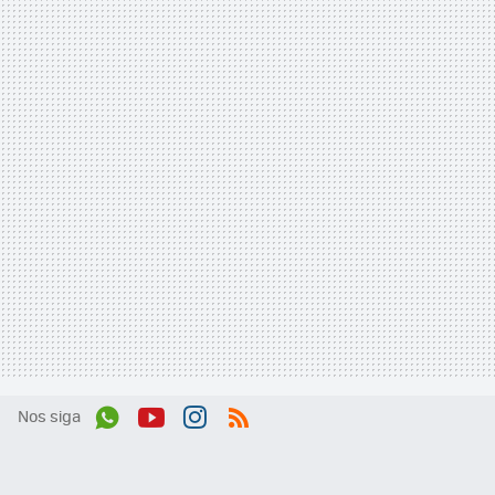
Nos siga
Wh
You
Inst
RSS
ats
tub
agr