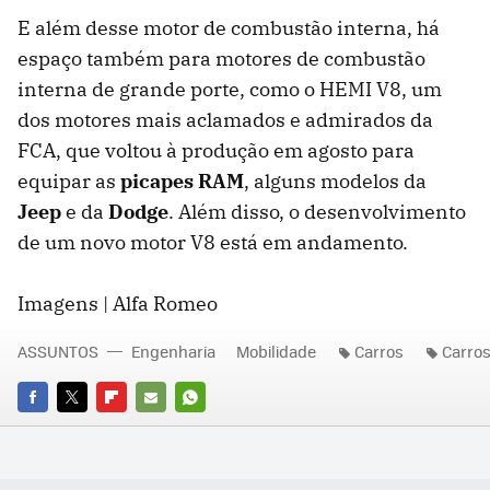
E além desse motor de combustão interna, há
espaço também para motores de combustão
interna de grande porte, como o HEMI V8, um
dos motores mais aclamados e admirados da
FCA, que voltou à produção em agosto para
equipar as
picapes RAM
, alguns modelos da
Jeep
e da
Dodge
. Além disso, o desenvolvimento
de um novo motor V8 está em andamento.
Imagens | Alfa Romeo
ASSUNTOS
Engenharia
Mobilidade
Carros
Carros
FACEBOOK
TWITTER
FLIPBOARD
E-
WHATSAPP
MAIL