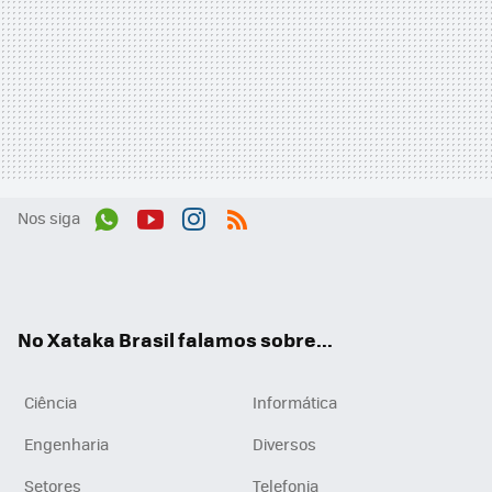
Nos siga
Wh
You
Inst
RSS
ats
tub
agr
App
e
am
No Xataka Brasil falamos sobre...
Ciência
Informática
Engenharia
Diversos
Setores
Telefonia