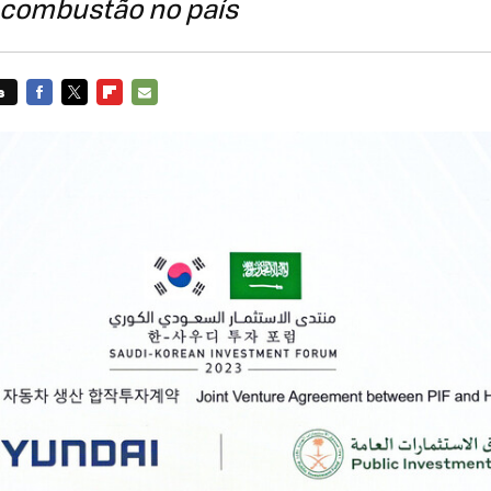
a combustão no país
s
FACEBOOK
TWITTER
FLIPBOARD
E-
MAIL