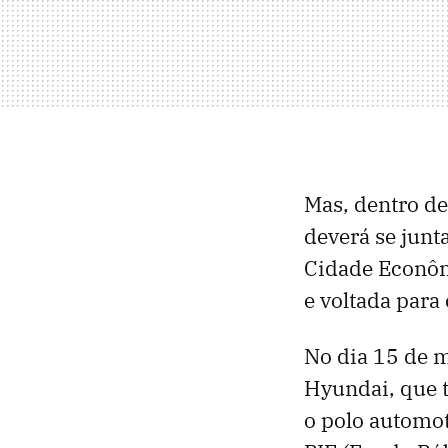
Mas, dentro d
deverá se junt
Cidade Econôm
e voltada para
No dia 15 de m
Hyundai, que 
o polo automot