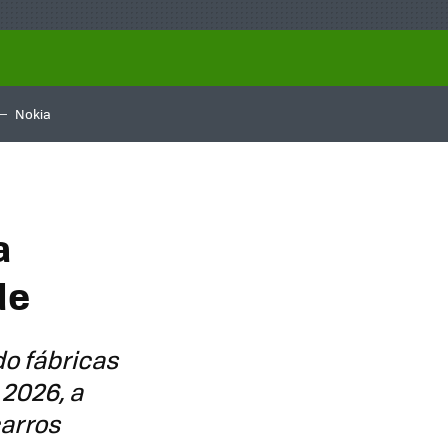
Nokia
a
de
do fábricas
 2026, a
arros