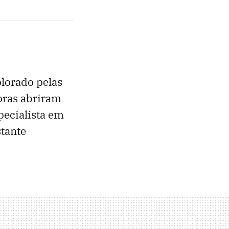
plorado pelas
oras abriram
pecialista em
stante