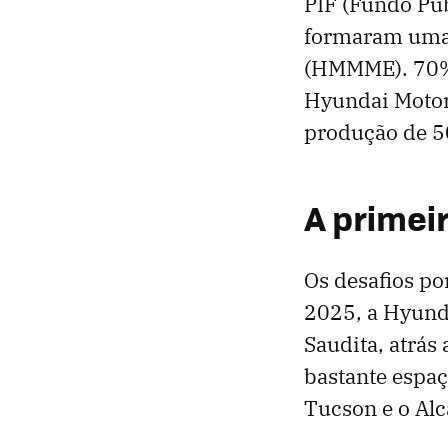
PIF (Fundo Púb
formaram uma 
(HMMME). 70% 
Hyundai Motor
produção de 50
A primei
Os desafios po
2025, a Hyund
Saudita, atrás
bastante espa
Tucson e o Al