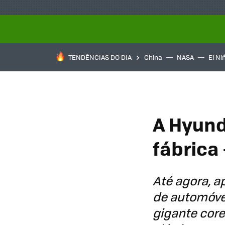
TENDÊNCIAS DO DIA
China
NASA
El Ni
A Hyund
fábrica
Até agora, a
de automóveis
gigante cor