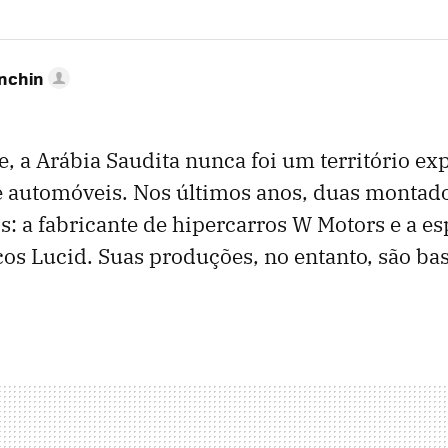
anchin
, a Arábia Saudita nunca foi um território ex
 automóveis. Nos últimos anos, duas montad
ís: a fabricante de hipercarros W Motors e a es
icos Lucid. Suas produções, no entanto, são ba