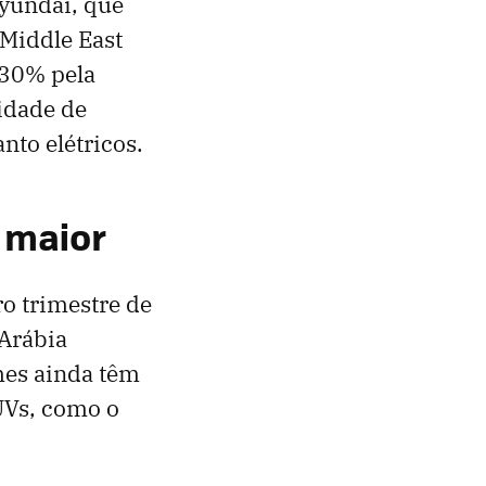
Hyundai, que
Middle East
 30% pela
idade de
nto elétricos.
 maior
ro trimestre de
Arábia
umes ainda têm
UVs, como o