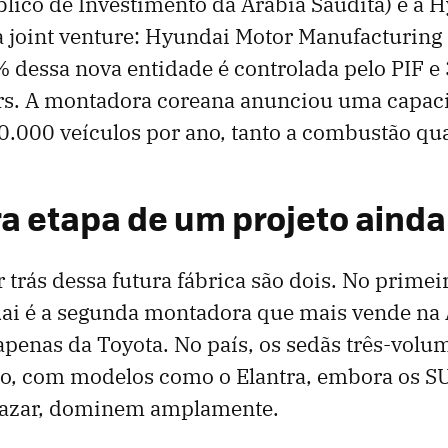
lico de Investimento da Arábia Saudita) e a 
joint venture: Hyundai Motor Manufacturing 
dessa nova entidade é controlada pelo PIF e
s. A montadora coreana anunciou uma capac
.000 veículos por ano, tanto a combustão qua
ra etapa de um projeto ainda
r trás dessa futura fábrica são dois. No primei
ai é a segunda montadora que mais vende na 
 apenas da Toyota. No país, os sedãs três-vol
ço, com modelos como o Elantra, embora os S
cazar, dominem amplamente.