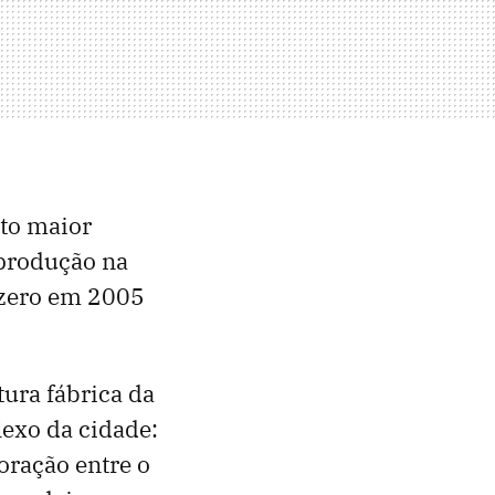
to maior
 produção na
 zero em 2005
tura fábrica da
exo da cidade:
oração entre o