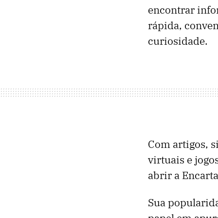
encontrar inf
rápida, conven
curiosidade.
Com artigos, 
virtuais e jog
abrir a Encarta
Sua popularida
papel em apur