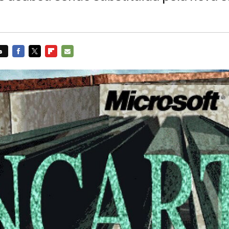
s
FACEBOOK
TWITTER
FLIPBOARD
E-
MAIL