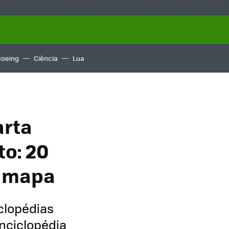
Boeing
Ciência
Lua
arta
to: 20
o mapa
clopédias
enciclopédia