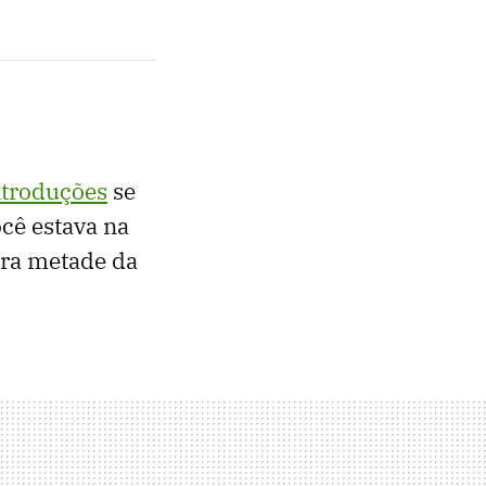
ntroduções
se
cê estava na
ira metade da