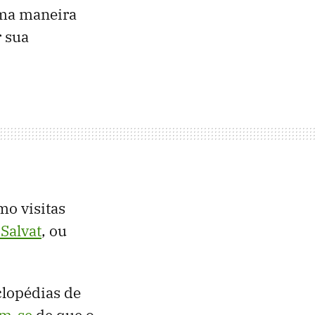
uma maneira
r sua
o visitas
Salvat
, ou
clopédias de
am-se
de que o