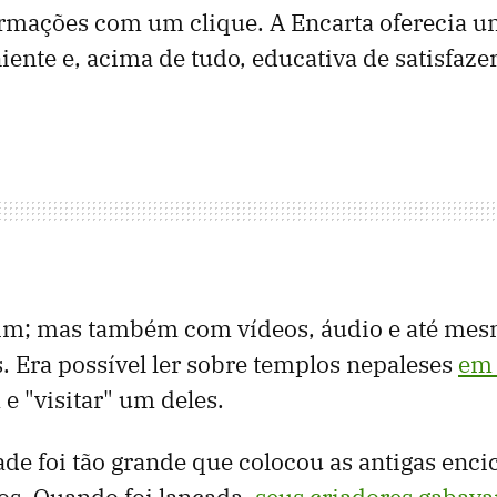
ormações com um clique. A Encarta oferecia 
iente e, acima de tudo, educativa de satisfaze
sim; mas também com vídeos, áudio e até mesm
os. Era possível ler sobre templos nepaleses
em 
 e "visitar" um deles.
de foi tão grande que colocou as antigas enci
os. Quando foi lançada,
seus criadores gabav