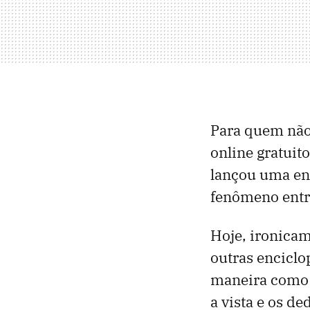
Para quem não
online gratuit
lançou uma enc
fenômeno entr
Hoje, ironicam
outras encicl
maneira como 
a vista e os d