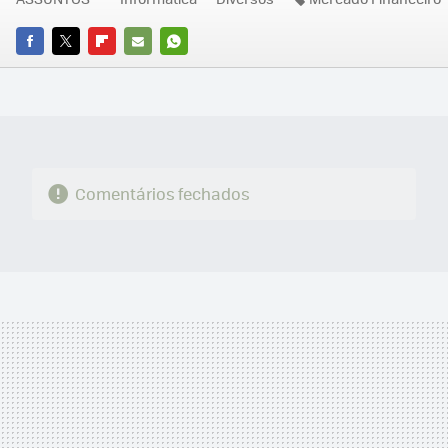
FACEBOOK
TWITTER
FLIPBOARD
E-
WHATSAPP
MAIL
Comentários fechados