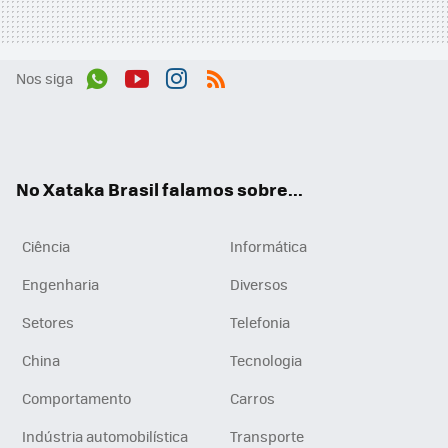
Nos siga
Wh
You
Inst
RSS
ats
tub
agr
App
e
am
No Xataka Brasil falamos sobre...
Ciência
Informática
Engenharia
Diversos
Setores
Telefonia
China
Tecnologia
Comportamento
Carros
Indústria automobilística
Transporte