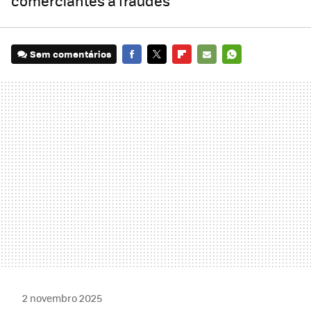
comerciantes a fraudes
Sem comentários
FACEBOOK
TWITTER
FLIPBOARD
E-
WHATSAPP
MAIL
2 novembro 2025