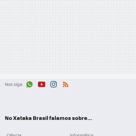
Nos siga
Wh
You
Inst
RSS
ats
tub
agr
App
e
am
No Xataka Brasil falamos sobre...
Ciência
Informática