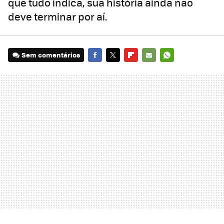
que tudo indica, sua história ainda não
deve terminar por aí.
Sem comentários
FACEBOOK
TWITTER
FLIPBOARD
E-
WHATSAPP
MAIL