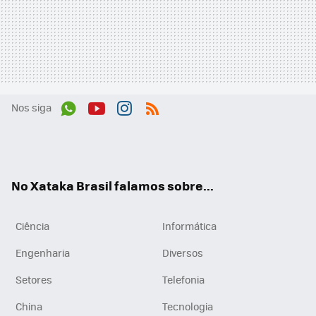
Nos siga
Wh
You
Inst
RSS
ats
tub
agr
App
e
am
No Xataka Brasil falamos sobre...
Ciência
Informática
Engenharia
Diversos
Setores
Telefonia
China
Tecnologia