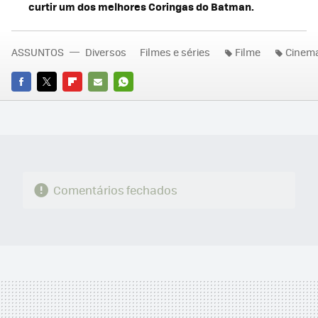
curtir um dos melhores Coringas do Batman.
ASSUNTOS
Diversos
Filmes e séries
Filme
Cinem
FACEBOOK
TWITTER
FLIPBOARD
E-
WHATSAPP
MAIL
Comentários fechados