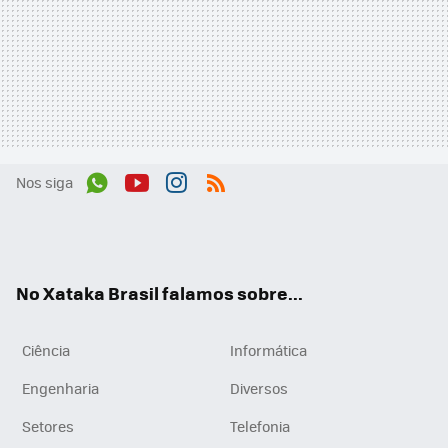
Nos siga
Wh
You
Inst
RSS
ats
tub
agr
App
e
am
No Xataka Brasil falamos sobre...
Ciência
Informática
Engenharia
Diversos
Setores
Telefonia