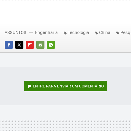
ASSUNTOS
Engenharia
Tecnologia
China
Pesq
FACEBOOK
TWITTER
FLIPBOARD
E-
WHATSAPP
MAIL
ENTRE PARA ENVIAR UM COMENTÁRIO