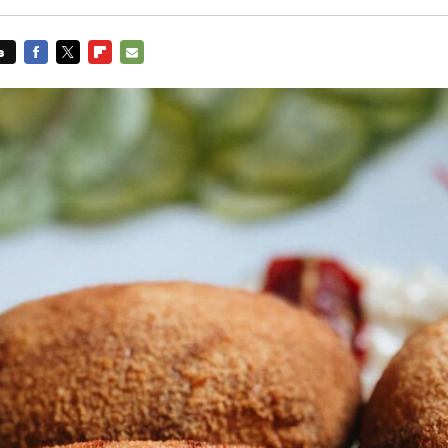
s
FACEBOOK
TWITTER
FLIPBOARD
E-
MAIL