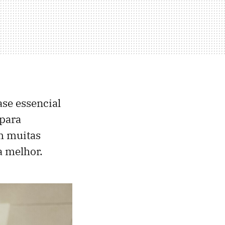
ase essencial
 para
m muitas
a melhor.