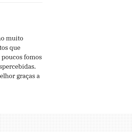
lho muito
tos que
s poucos fomos
spercebidas.
lhor graças a