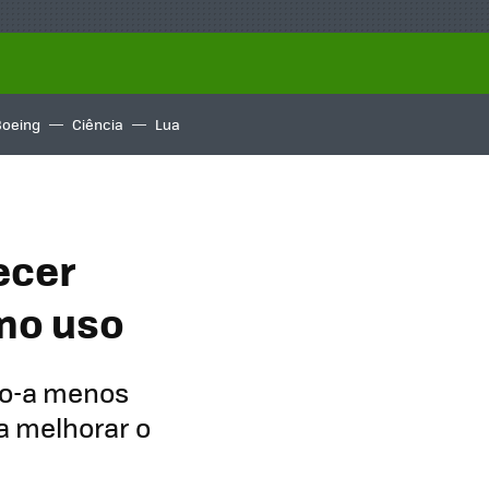
Boeing
Ciência
Lua
ecer
mo uso
do-a menos
a melhorar o