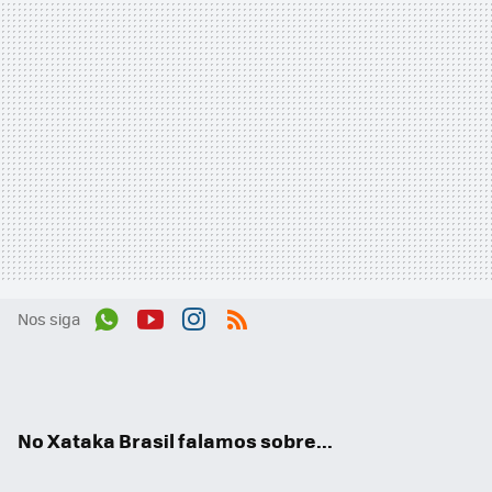
Nos siga
Wh
You
Inst
RSS
ats
tub
agr
App
e
am
No Xataka Brasil falamos sobre...