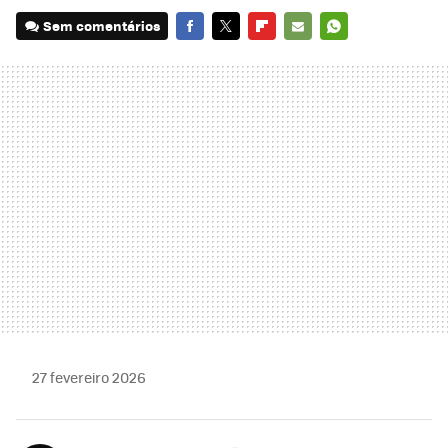
Sem comentários
FACEBOOK
TWITTER
FLIPBOARD
E-
WHATSAPP
MAIL
27 fevereiro 2026