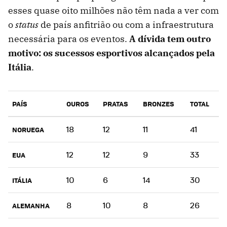
esses quase oito milhões não têm nada a ver com
o
status
de país anfitrião ou com a infraestrutura
necessária para os eventos.
A dívida tem outro
motivo: os sucessos esportivos alcançados pela
Itália
.
PAÍS
OUROS
PRATAS
BRONZES
TOTAL
18
12
11
41
NORUEGA
12
12
9
33
EUA
10
6
14
30
ITÁLIA
8
10
8
26
ALEMANHA