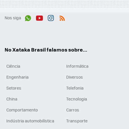
Nos siga
Wh
You
Inst
RSS
ats
tub
agr
App
e
am
No Xataka Brasil falamos sobre...
Ciência
Informática
Engenharia
Diversos
Setores
Telefonia
China
Tecnologia
Comportamento
Carros
Indústria automobilística
Transporte