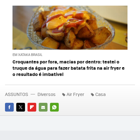
EM XATAKA BRASIL
Croquantes por fora, macias por dentro: testei o
truque da água para fazer batata frita na air fryer e
o resultado é imbatível
ASSUNTOS
Diversos
Air Fryer
Casa
FACEBOOK
TWITTER
FLIPBOARD
E-
WHATSAPP
MAIL