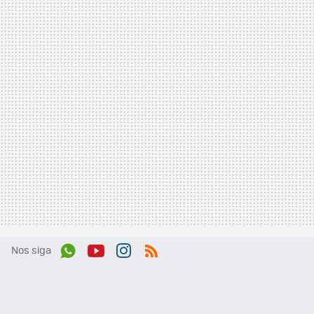
Nos siga
Wh
You
Inst
RSS
ats
tub
agr