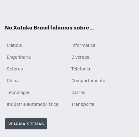
Wh
You
Inst
RSS
ats
tub
agr
App
e
am
No Xataka Brasil falamos sobre...
Ciência
Informática
Engenharia
Diversos
Setores
Telefonia
China
Comportamento
Tecnologia
Carros
Indústria automobilística
Transporte
VEJA MAIS TEMAS