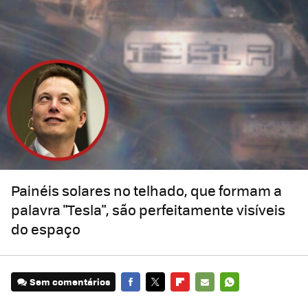
Painéis solares no telhado, que formam a
palavra "Tesla", são perfeitamente visíveis
do espaço
Sem comentários
FACEBOOK
TWITTER
FLIPBOARD
E-
WHATSAPP