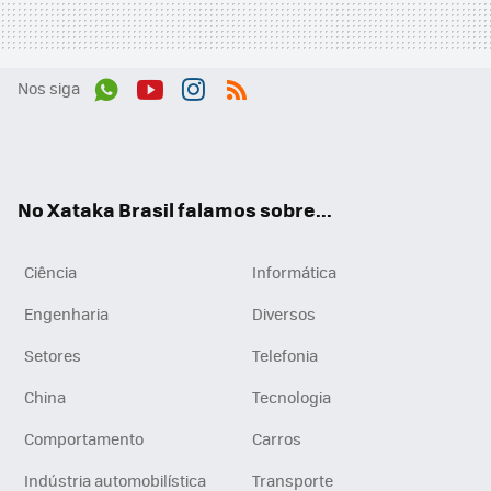
Nos siga
Wh
You
Inst
RSS
ats
tub
agr
App
e
am
No Xataka Brasil falamos sobre...
Ciência
Informática
Engenharia
Diversos
Setores
Telefonia
China
Tecnologia
Comportamento
Carros
Indústria automobilística
Transporte