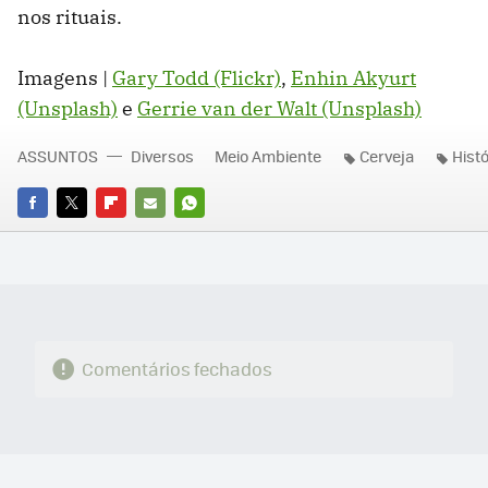
nos rituais.
Imagens |
Gary Todd (Flickr)
,
Enhin Akyurt
(Unsplash)
e
Gerrie van der Walt (Unsplash)
ASSUNTOS
Diversos
Meio Ambiente
Cerveja
Histó
FACEBOOK
TWITTER
FLIPBOARD
E-
WHATSAPP
MAIL
Comentários fechados