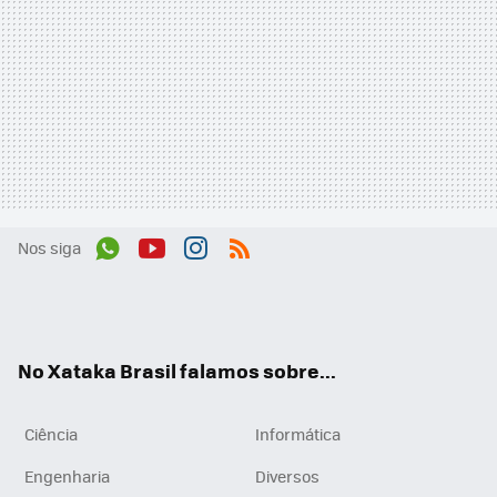
Nos siga
Wh
You
Inst
RSS
ats
tub
agr
App
e
am
No Xataka Brasil falamos sobre...
Ciência
Informática
Engenharia
Diversos