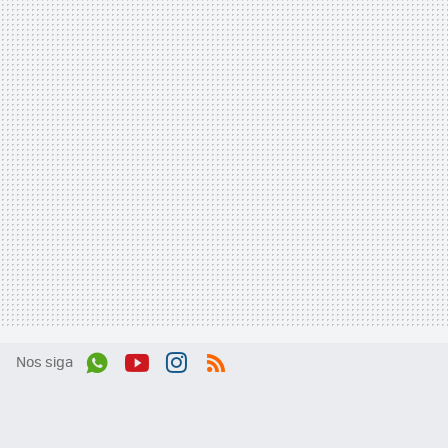
Nos siga
Wh
You
Inst
RSS
ats
tub
agr