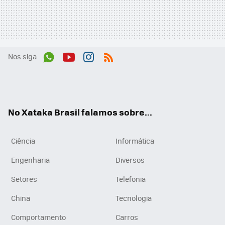
Nos siga
Wh
You
Inst
RSS
ats
tub
agr
App
e
am
No Xataka Brasil falamos sobre...
Ciência
Informática
Engenharia
Diversos
Setores
Telefonia
China
Tecnologia
Comportamento
Carros