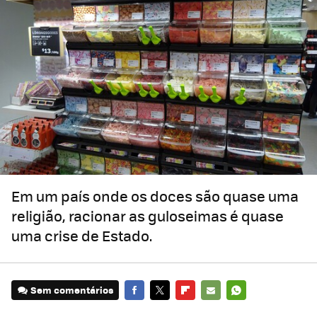
Em um país onde os doces são quase uma
religião, racionar as guloseimas é quase
uma crise de Estado.
Sem comentários
FACEBOOK
TWITTER
FLIPBOARD
E-
WHATSAPP