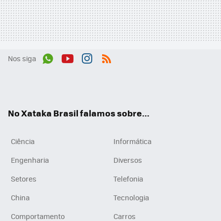
Nos siga
Wh
You
Inst
RSS
ats
tub
agr
App
e
am
No Xataka Brasil falamos sobre...
Ciência
Informática
Engenharia
Diversos
Setores
Telefonia
China
Tecnologia
Comportamento
Carros