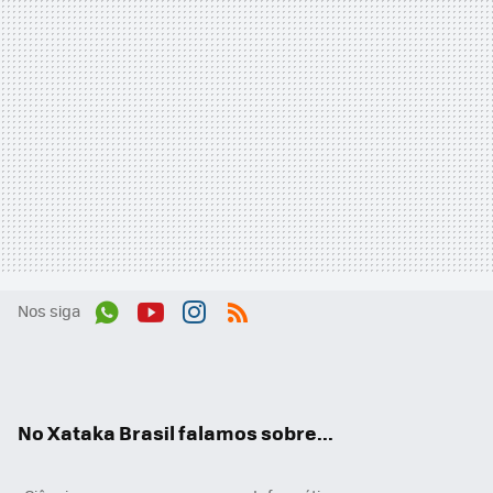
Nos siga
Wh
You
Inst
RSS
ats
tub
agr
App
e
am
No Xataka Brasil falamos sobre...