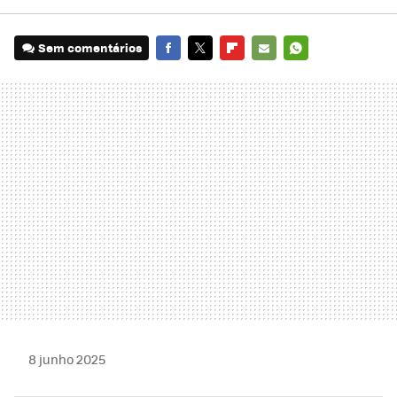
Sem comentários
FACEBOOK
TWITTER
FLIPBOARD
E-
WHATSAPP
MAIL
8 junho 2025