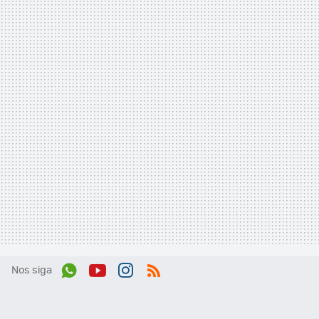
Nos siga
Wh
You
Inst
RSS
ats
tub
agr