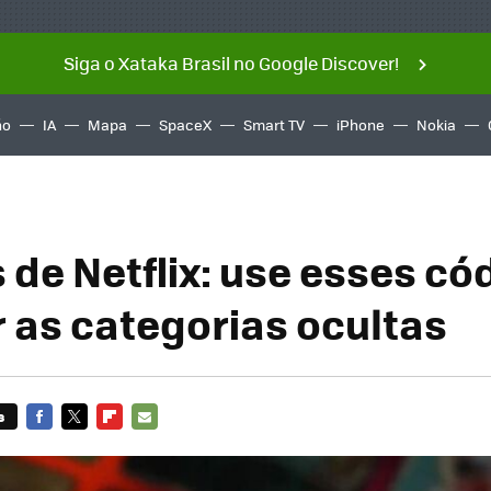
Siga o Xataka Brasil no Google Discover!
ño
IA
Mapa
SpaceX
Smart TV
iPhone
Nokia
 de Netflix: use esses có
r as categorias ocultas
s
FACEBOOK
TWITTER
FLIPBOARD
E-
MAIL