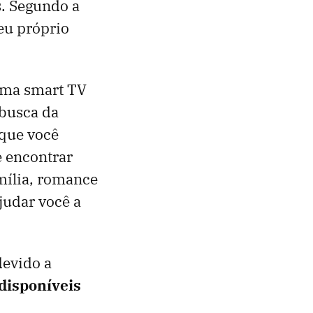
. Segundo a
eu próprio
 uma smart TV
 busca da
 que você
e encontrar
mília, romance
judar você a
devido a
disponíveis