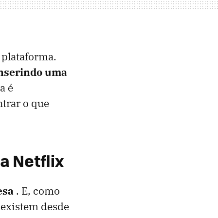
 plataforma.
inserindo uma
ta é
trar o que
a Netflix
esa
. E, como
x existem desde