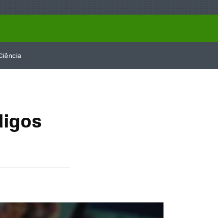
Ciência
digos