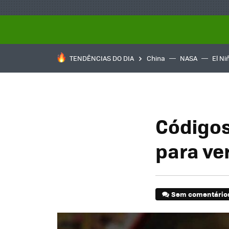
TENDÊNCIAS DO DIA
China
NASA
El Ni
Códigos
para ve
Sem comentário