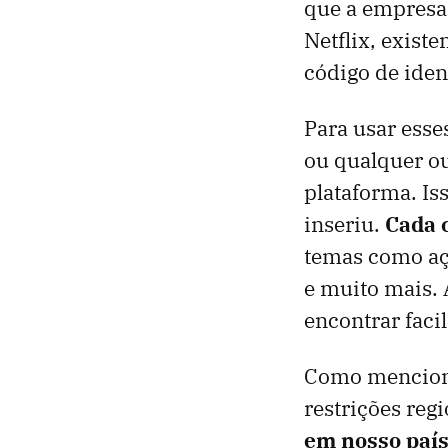
que a empresa
Netflix, exist
código de iden
Para usar esse
ou qualquer ou
plataforma. Is
inseriu.
Cada c
temas como açã
e muito mais. 
encontrar faci
Como mencionam
restrições reg
em nosso paí