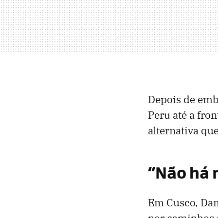
Depois de emb
Peru até a fro
alternativa qu
“Não há 
Em Cusco, Dami
por caminhos d