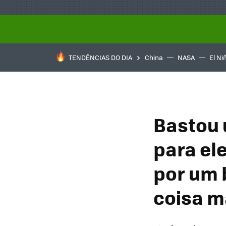
TENDÊNCIAS DO DIA
China
NASA
El Ni
Bastou 
para el
por um 
coisa m