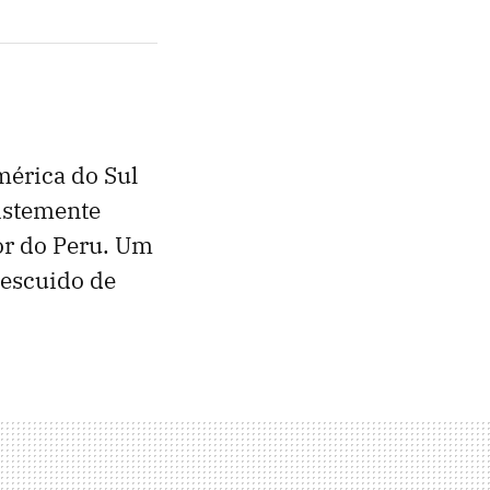
mérica do Sul
ristemente
or do Peru. Um
descuido de