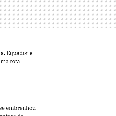
ia, Equador e
uma rota
e se embrenhou
ventura de