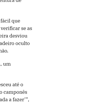
fácil que
verificar se as
eira desviou
adeiro oculto
não.
a, um
sceu até o
, o camponês
da a fazer’”,