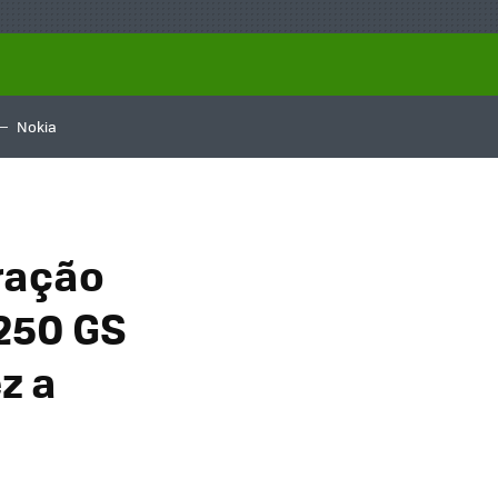
Nokia
ração
250 GS
z a