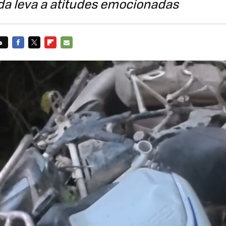
da leva a atitudes emocionadas
s
FACEBOOK
TWITTER
FLIPBOARD
E-
MAIL