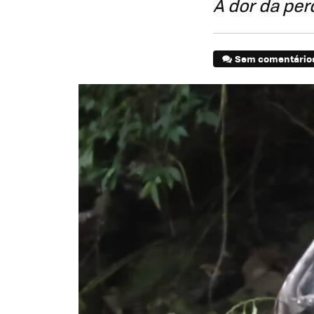
A dor da per
Sem comentário