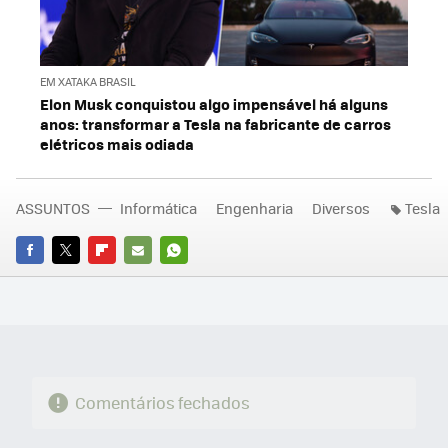
EM XATAKA BRASIL
Elon Musk conquistou algo impensável há alguns
anos: transformar a Tesla na fabricante de carros
elétricos mais odiada
ASSUNTOS
Informática
Engenharia
Diversos
Tesla
FACEBOOK
TWITTER
FLIPBOARD
E-
WHATSAPP
MAIL
Comentários fechados