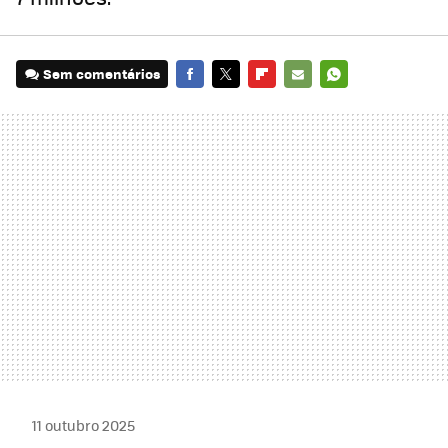
Sem comentários
FACEBOOK
TWITTER
FLIPBOARD
E-
WHATSAPP
MAIL
11 outubro 2025