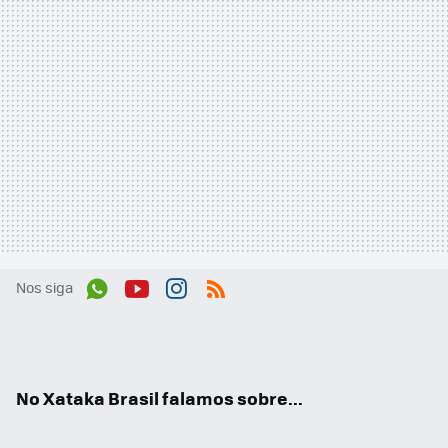
Nos siga
Wh
You
Inst
RSS
ats
tub
agr
App
e
am
No Xataka Brasil falamos sobre...