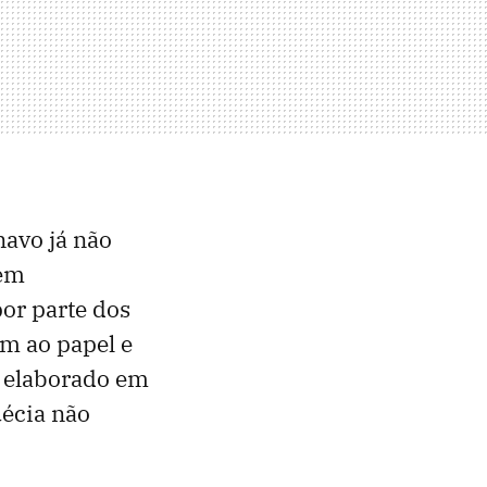
navo já não
nem
or parte dos
am ao papel e
o elaborado em
uécia não