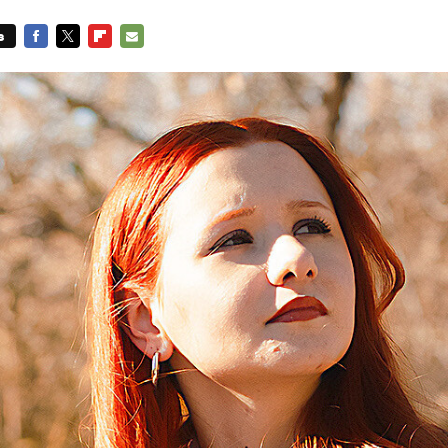
s
FACEBOOK
TWITTER
FLIPBOARD
E-
MAIL