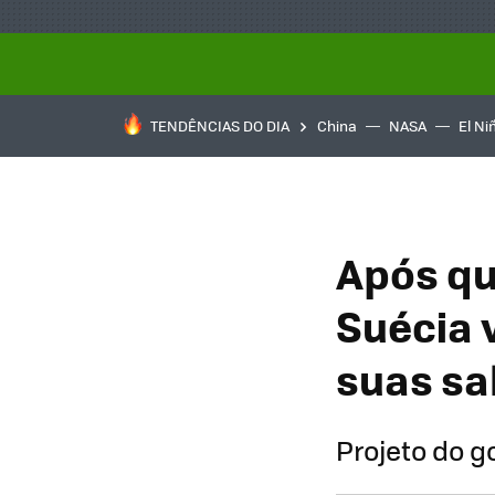
TENDÊNCIAS DO DIA
China
NASA
El Ni
Após qu
Suécia v
suas sa
Projeto do g