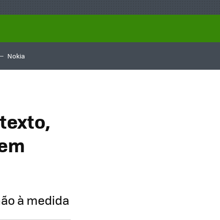
Nokia
texto,
 em
lhão à medida