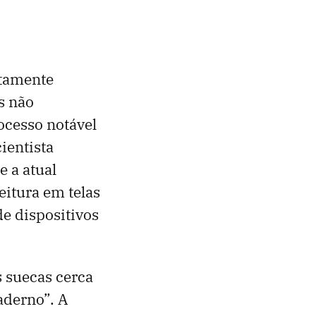
atamente
s não
ocesso notável
ientista
e a atual
itura em telas
de dispositivos
s suecas cerca
aderno”. A