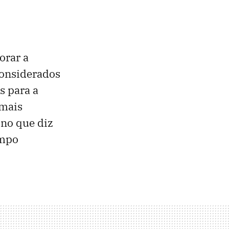
orar a
considerados
s para a
 mais
 no que diz
ampo