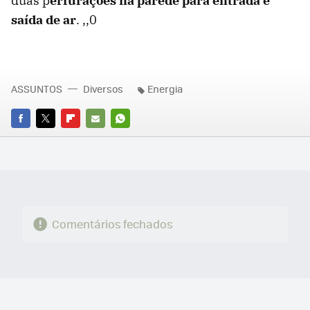
duas p
erfurações na parede para entrada e
saída de ar
.
,,0
ASSUNTOS
Diversos
Energia
FACEBOOK
TWITTER
FLIPBOARD
E-
WHATSAPP
MAIL
Comentários fechados