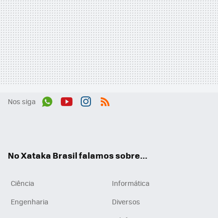
Nos siga
Wh
You
Inst
RSS
ats
tub
agr
App
e
am
No Xataka Brasil falamos sobre...
Ciência
Informática
Engenharia
Diversos