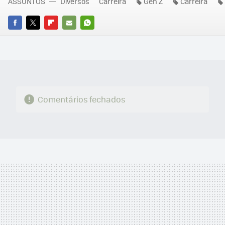
ASSUNTOS
Diversos
Carreira
Gen Z
Carreira
FACEBOOK
TWITTER
FLIPBOARD
E-
WHATSAPP
MAIL
Comentários fechados