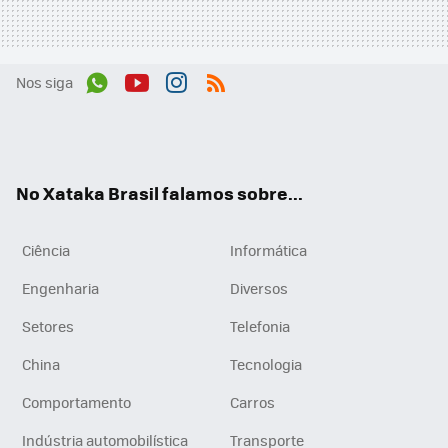
Nos siga
Wh
You
Inst
RSS
ats
tub
agr
App
e
am
No Xataka Brasil falamos sobre...
Ciência
Informática
Engenharia
Diversos
Setores
Telefonia
China
Tecnologia
Comportamento
Carros
Indústria automobilística
Transporte