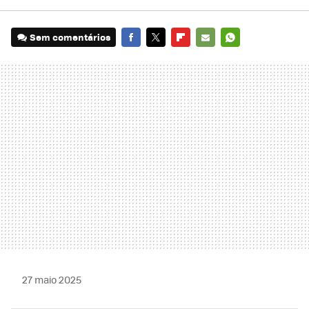
Sem comentários
FACEBOOK
TWITTER
FLIPBOARD
E-
WHATSAPP
MAIL
27 maio 2025