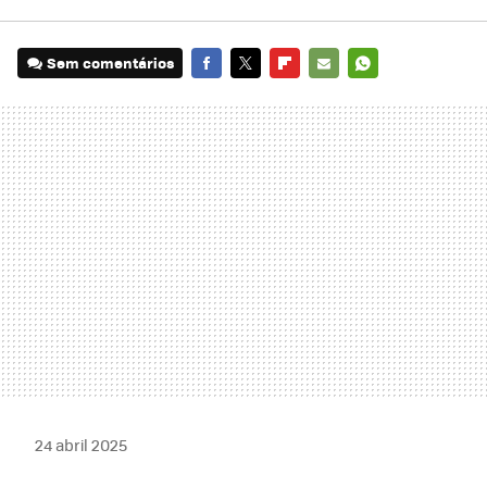
Sem comentários
FACEBOOK
TWITTER
FLIPBOARD
E-
WHATSAPP
MAIL
24 abril 2025