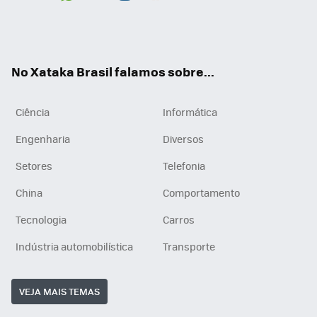
Wh
You
Inst
RSS
ats
tub
agr
App
e
am
No Xataka Brasil falamos sobre...
Ciência
Informática
Engenharia
Diversos
Setores
Telefonia
China
Comportamento
Tecnologia
Carros
Indústria automobilística
Transporte
VEJA MAIS TEMAS