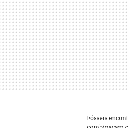
Fósseis encon
combinavam ca