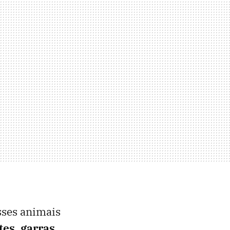
sses animais
tes
,
garras