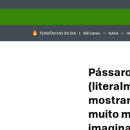
TENDÊNCIAS DO DIA
Bill Gates
NASA
I
Pássaro
(litera
mostram
muito m
imagin