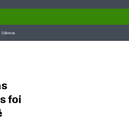
Ciência
as
 foi
ê