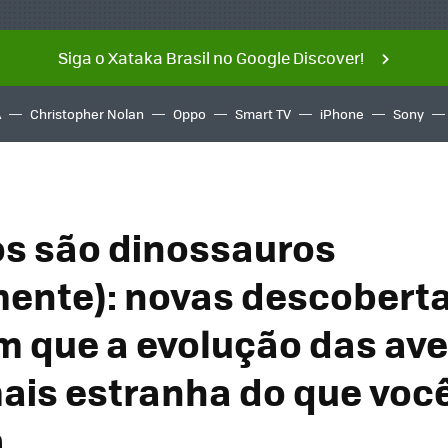
Siga o Xataka Brasil no Google Discover!
A
Christopher Nolan
Oppo
Smart TV
iPhone
Sony
s são dinossauros
lmente): novas descobert
 que a evolução das aves
ais estranha do que voc
a