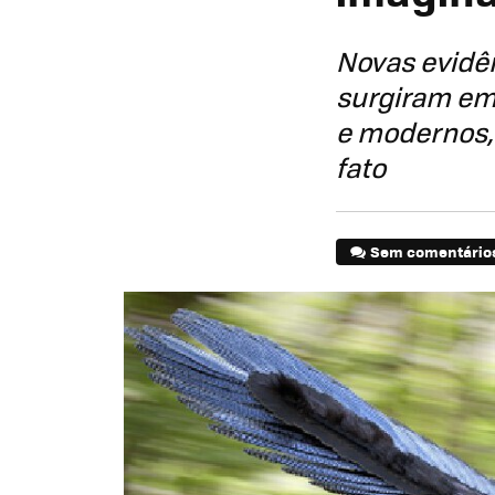
Novas evidên
surgiram em 
e modernos,
fato
Sem comentário