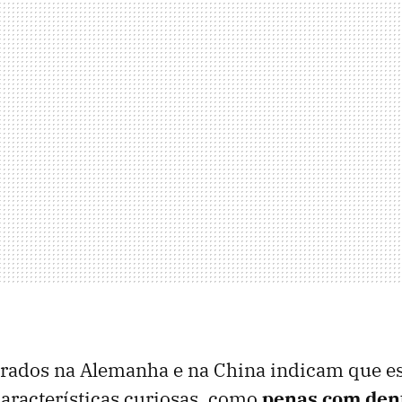
trados na Alemanha e na China indicam que e
racterísticas curiosas, como
penas com den