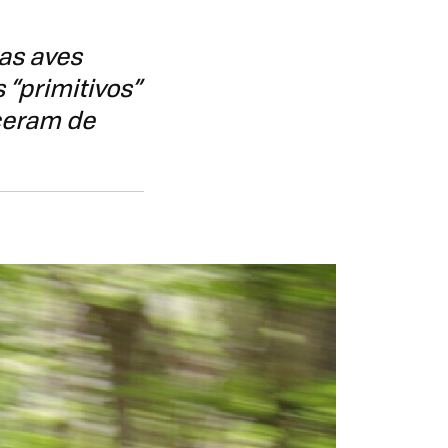
ras aves
 “primitivos”
ceram de