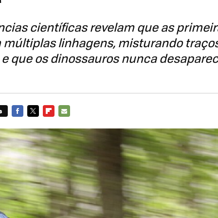
cias científicas revelam que as primei
múltiplas linhagens, misturando traços
 e que os dinossauros nunca desapare
s
FACEBOOK
TWITTER
FLIPBOARD
E-
MAIL