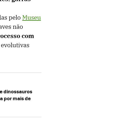
das pelo
Museu
aves não
rocesso com
 evolutivas
e dinossauros
a por mais de