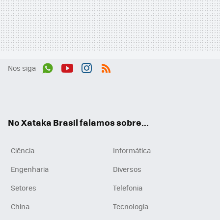
Nos siga
Wh
You
Inst
RSS
ats
tub
agr
App
e
am
No Xataka Brasil falamos sobre...
Ciência
Informática
Engenharia
Diversos
Setores
Telefonia
China
Tecnologia