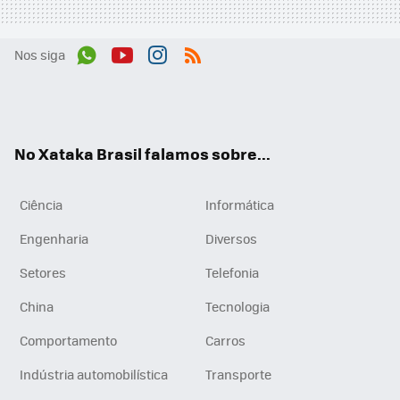
Nos siga
Wh
You
Inst
RSS
ats
tub
agr
App
e
am
No Xataka Brasil falamos sobre...
Ciência
Informática
Engenharia
Diversos
Setores
Telefonia
China
Tecnologia
Comportamento
Carros
Indústria automobilística
Transporte