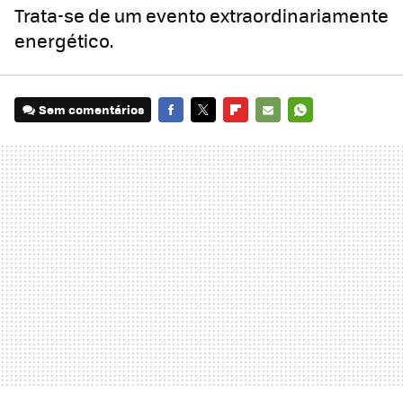
Trata-se de um evento extraordinariamente
energético.
Sem comentários
FACEBOOK
TWITTER
FLIPBOARD
E-
WHATSAPP
MAIL