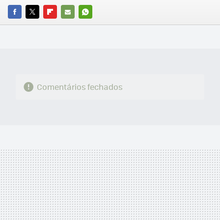
FACEBOOK
TWITTER
FLIPBOARD
E-
WHATSAPP
MAIL
Comentários fechados