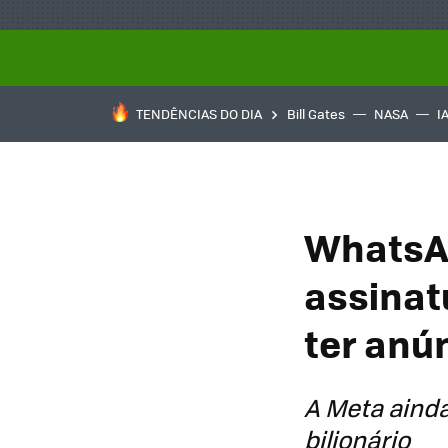
TENDÊNCIAS DO DIA
Bill Gates
NASA
I
WhatsAp
assinat
ter anú
A Meta ainda
bilionário