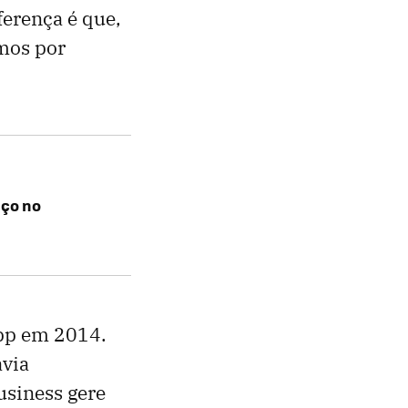
ferença é que,
emos por
aço no
App em 2014.
avia
siness gere