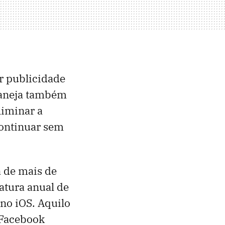
r publicidade
laneja também
liminar a
continuar sem
a de mais de
tura anual de
no iOS. Aquilo
 Facebook