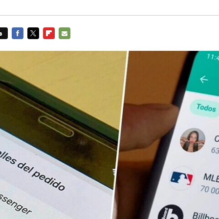
s
FACEBOOK
TWITTER
FLIPBOARD
E-
MAIL