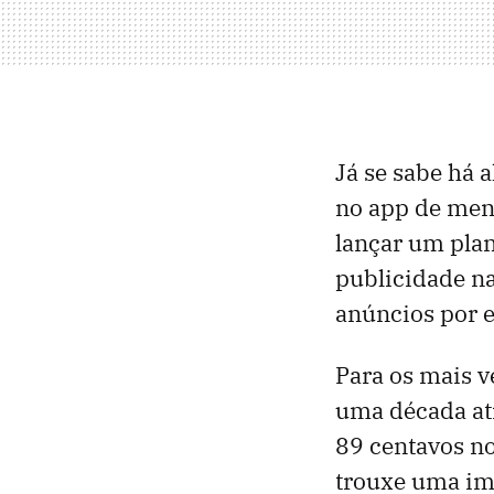
Já se sabe há 
no app de men
lançar um plan
publicidade na
anúncios por 
Para os mais v
uma década at
89 centavos no
trouxe uma im