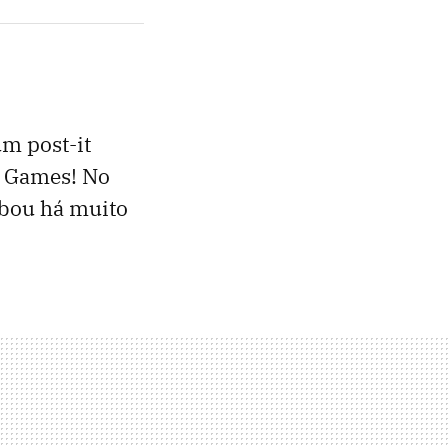
m post-it
o Games! No
abou há muito