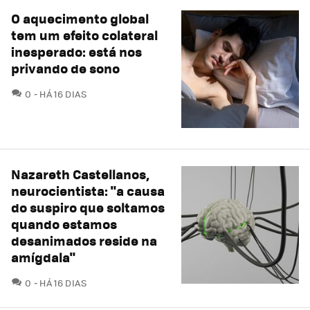
O aquecimento global
tem um efeito colateral
inesperado: está nos
privando de sono
COMENTÁRIOS
0
HÁ 16 DIAS
Nazareth Castellanos,
neurocientista: "a causa
do suspiro que soltamos
quando estamos
desanimados reside na
amígdala"
COMENTÁRIOS
0
HÁ 16 DIAS