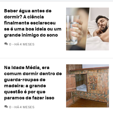
Beber água antes de
dormir? A ciência
finalmente esclareceu
se é uma boa ideia ou um
grande inimigo do sono
COMENTÁRIOS
0
HÁ 4 MESES
Na Idade Média, era
comum dormir dentro de
guarda-roupas de
madeira: a grande
questão é por que
paramos de fazer isso
COMENTÁRIOS
0
HÁ 4 MESES