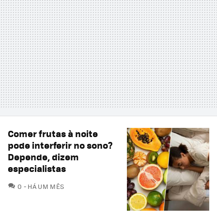
Comer frutas à noite
pode interferir no sono?
Depende, dizem
especialistas
COMENTÁRIOS
0
HÁ UM MÊS