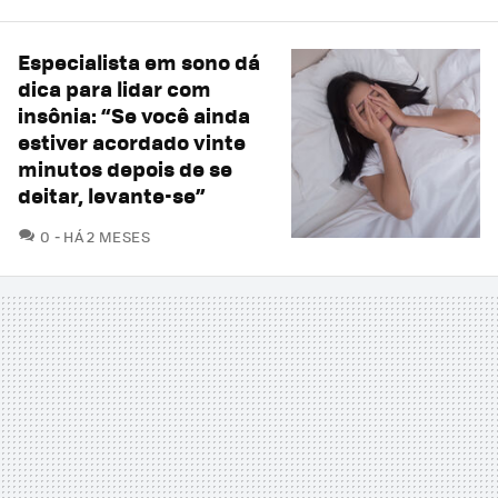
Especialista em sono dá
dica para lidar com
insônia: “Se você ainda
estiver acordado vinte
minutos depois de se
deitar, levante-se”
COMENTÁRIOS
0
HÁ 2 MESES