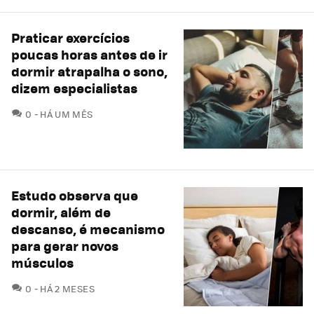
Praticar exercícios
poucas horas antes de ir
dormir atrapalha o sono,
dizem especialistas
COMENTÁRIOS
0
HÁ UM MÊS
Estudo observa que
dormir, além de
descanso, é mecanismo
para gerar novos
músculos
COMENTÁRIOS
0
HÁ 2 MESES