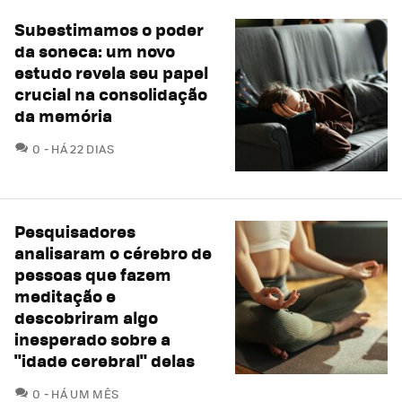
Subestimamos o poder
da soneca: um novo
estudo revela seu papel
crucial na consolidação
da memória
COMENTÁRIOS
0
HÁ 22 DIAS
Pesquisadores
analisaram o cérebro de
pessoas que fazem
meditação e
descobriram algo
inesperado sobre a
"idade cerebral" delas
COMENTÁRIOS
0
HÁ UM MÊS