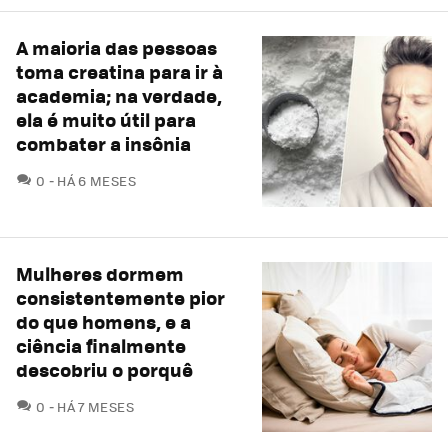
A maioria das pessoas
toma creatina para ir à
academia; na verdade,
ela é muito útil para
combater a insônia
COMENTÁRIOS
0
HÁ 6 MESES
Mulheres dormem
consistentemente pior
do que homens, e a
ciência finalmente
descobriu o porquê
COMENTÁRIOS
0
HÁ 7 MESES