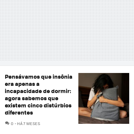
Pensávamos que insônia
era apenas a
incapacidade de dormir:
agora sabemos que
existem cinco distúrbios
diferentes
COMENTÁRIOS
0
HÁ 7 MESES