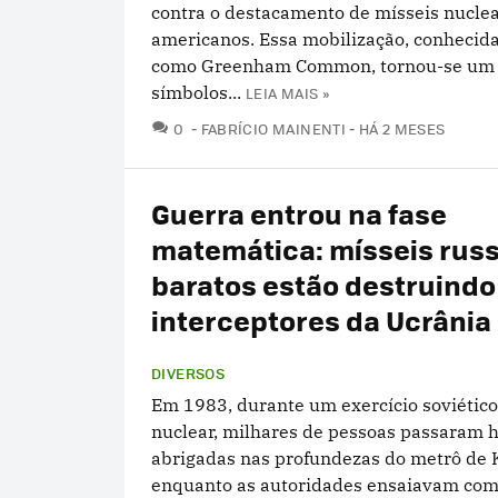
contra o destacamento de mísseis nucle
americanos. Essa mobilização, conhecid
como Greenham Common, tornou-se um 
símbolos...
LEIA MAIS »
COMENTÁRIOS
0
FABRÍCIO MAINENTI
HÁ 2 MESES
Guerra entrou na fase
matemática: mísseis rus
baratos estão destruindo
interceptores da Ucrânia
DIVERSOS
Em 1983, durante um exercício soviético
nuclear, milhares de pessoas passaram 
abrigadas nas profundezas do metrô de 
enquanto as autoridades ensaiavam com