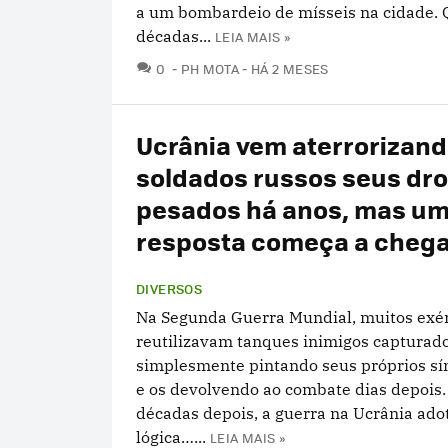
a um bombardeio de mísseis na cidade. 
décadas...
LEIA MAIS »
COMENTÁRIOS
0
PH MOTA
HÁ 2 MESES
Ucrânia vem aterrorizan
soldados russos seus dr
pesados ​​há anos, mas u
resposta começa a cheg
DIVERSOS
Na Segunda Guerra Mundial, muitos exér
reutilizavam tanques inimigos capturad
simplesmente pintando seus próprios sí
e os devolvendo ao combate dias depois.
décadas depois, a guerra na Ucrânia ad
lógica…...
LEIA MAIS »