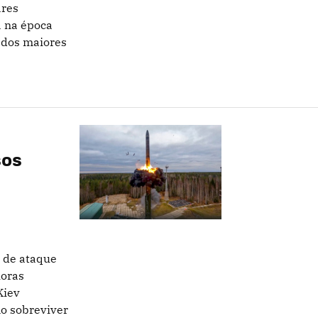
ares
a na época
dos maiores
sos
 de ataque
horas
Kiev
o sobreviver