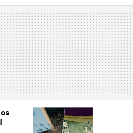
dos
l