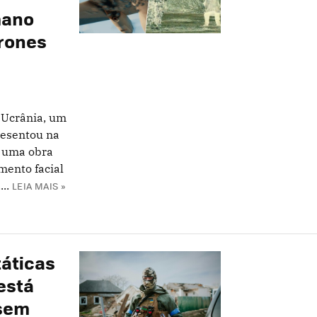
mano
drones
a Ucrânia, um
resentou na
 uma obra
ento facial
..
LEIA MAIS »
táticas
está
 sem