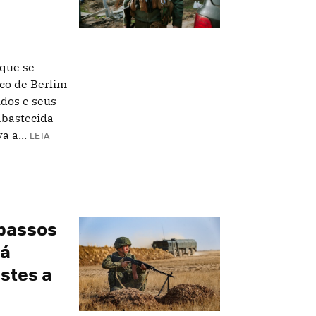
que se
co de Berlim
dos e seus
abastecida
 a...
LEIA
passos
há
stes a