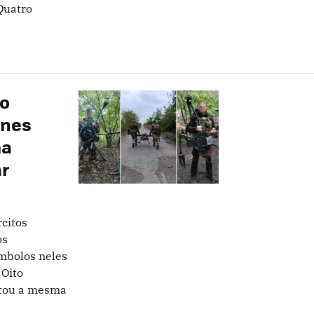
Quatro
do
ones
ma
ar
citos
os
mbolos neles
 Oito
otou a mesma