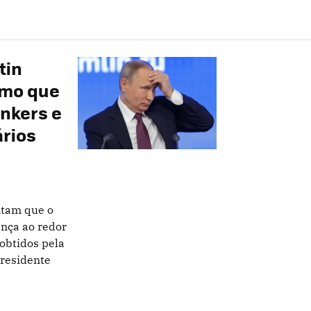
tin
emo que
nkers e
ários
ntam que o
nça ao redor
obtidos pela
presidente