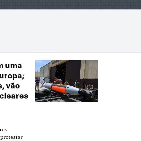
am uma
Europa;
s, vão
cleares
res
protestar