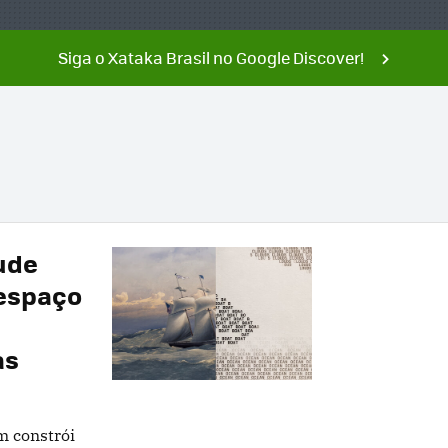
Siga o Xataka Brasil no Google Discover!
ude
 espaço
as
 constrói