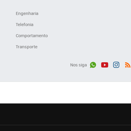
Engenharia
Telefonia
Comportamento
Transporte
Nos siga
Wh
You
Inst
RS
ats
tub
agr
App
e
am