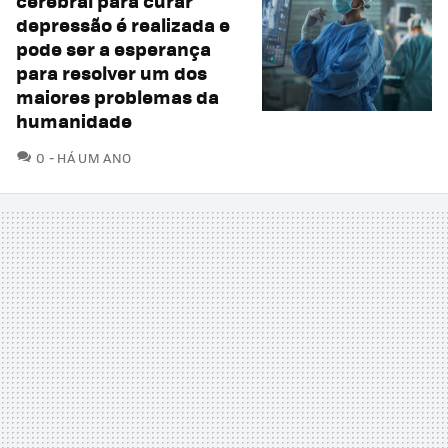
cerebral para curar
depressão é realizada e
pode ser a esperança
para resolver um dos
maiores problemas da
humanidade
COMENTÁRIOS
0
HÁ UM ANO