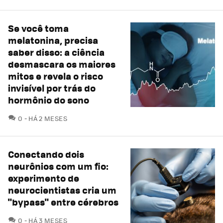
Se você toma
melatonina, precisa
saber disso: a ciência
desmascara os maiores
mitos e revela o risco
invisível por trás do
hormônio do sono
COMENTÁRIOS
0
HÁ 2 MESES
Conectando dois
neurônios com um fio:
experimento de
neurocientistas cria um
"bypass" entre cérebros
COMENTÁRIOS
0
HÁ 3 MESES