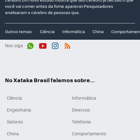
você vai comer antes da fome aparecer.Pesquisadores
analisaram o cérebro de pessoas que..
Outros temas:
Ciência
Informática
China
Comportamen
Nos siga
Wh
You
Inst
RSS
ats
tub
agr
App
e
am
No Xataka Brasil falamos sobre...
Ciência
Informática
Engenharia
Diversos
Setores
Telefonia
China
Comportamento