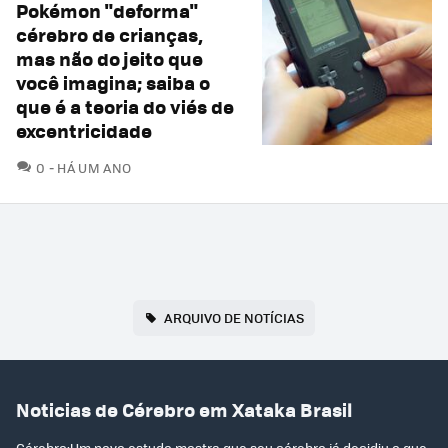
Pokémon "deforma"
cérebro de crianças,
mas não do jeito que
você imagina; saiba o
que é a teoria do viés de
excentricidade
COMENTÁRIOS
0
HÁ UM ANO
ARQUIVO DE NOTÍCIAS
Noticias de Cérebro em Xataka Brasil
Cérebro:Um novo estudo mostra que seu cérebro já decidiu o que