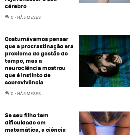
cérebro
COMENTÁRIOS
0
HÁ 3 MESES
Costumávamos pensar
que a procrastinação era
problema de gestão do
tempo, mas a
neurociência mostrou
que é instinto de
sobrevivência
COMENTÁRIOS
0
HÁ 3 MESES
Se seu filho tem
dificuldade em
matemática, a ciência