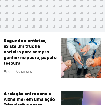
Segundo cientistas,
existe um truque
certeiro para sempre
ganhar no pedra, papel e
tesoura
COMENTÁRIOS
0
HÁ 9 MESES
A relação entre sono e
Alzheimer em uma ação
“simples”: o nosso