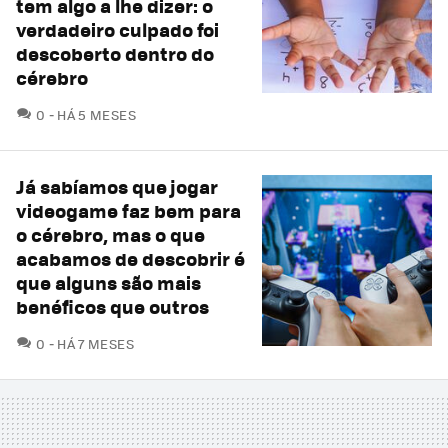
tem algo a lhe dizer: o
verdadeiro culpado foi
descoberto dentro do
cérebro
COMENTÁRIOS
0
HÁ 5 MESES
Já sabíamos que jogar
videogame faz bem para
o cérebro, mas o que
acabamos de descobrir é
que alguns são mais
benéficos que outros
COMENTÁRIOS
0
HÁ 7 MESES