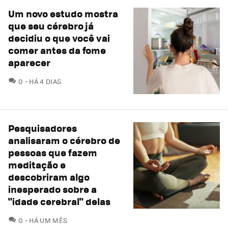
Um novo estudo mostra
que seu cérebro já
decidiu o que você vai
comer antes da fome
aparecer
COMENTÁRIOS
0
HÁ 4 DIAS
Pesquisadores
analisaram o cérebro de
pessoas que fazem
meditação e
descobriram algo
inesperado sobre a
"idade cerebral" delas
COMENTÁRIOS
0
HÁ UM MÊS