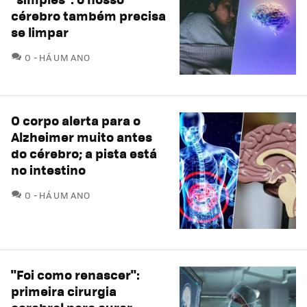
cérebro também precisa
se limpar
COMENTÁRIOS
0
HÁ UM ANO
O corpo alerta para o
Alzheimer muito antes
do cérebro; a pista está
no intestino
COMENTÁRIOS
0
HÁ UM ANO
"Foi como renascer":
primeira cirurgia