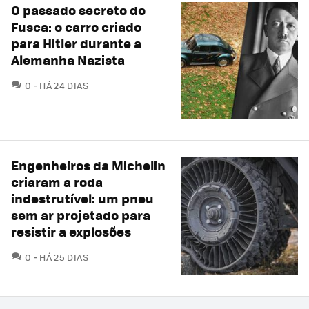
O passado secreto do
Fusca: o carro criado
para Hitler durante a
Alemanha Nazista
COMENTÁRIOS
0
HÁ 24 DIAS
Engenheiros da Michelin
criaram a roda
indestrutível: um pneu
sem ar projetado para
resistir a explosões
COMENTÁRIOS
0
HÁ 25 DIAS