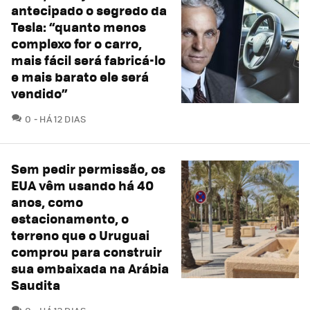
antecipado o segredo da
Tesla: “quanto menos
complexo for o carro,
mais fácil será fabricá-lo
e mais barato ele será
vendido”
COMENTÁRIOS
0
HÁ 12 DIAS
Sem pedir permissão, os
EUA vêm usando há 40
anos, como
estacionamento, o
terreno que o Uruguai
comprou para construir
sua embaixada na Arábia
Saudita
COMENTÁRIOS