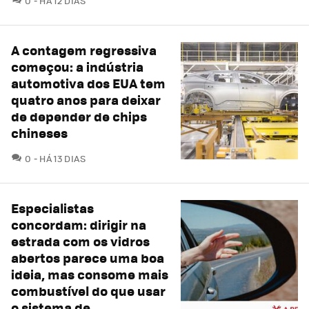
0
HÁ 12 DIAS
A contagem regressiva
começou: a indústria
automotiva dos EUA tem
quatro anos para deixar
de depender de chips
chineses
COMENTÁRIOS
0
HÁ 13 DIAS
Especialistas
concordam: dirigir na
estrada com os vidros
abertos parece uma boa
ideia, mas consome mais
combustível do que usar
o sistema de