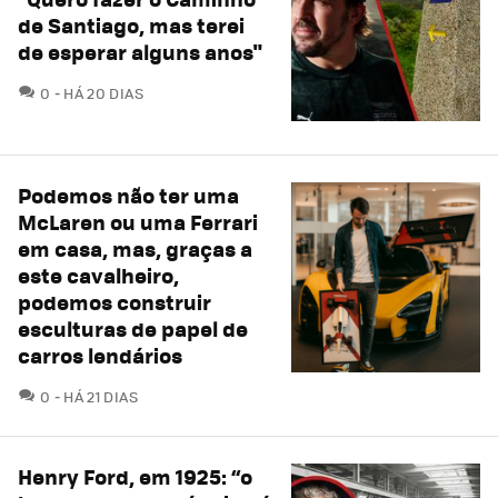
de Santiago, mas terei
de esperar alguns anos"
COMENTÁRIOS
0
HÁ 20 DIAS
Podemos não ter uma
McLaren ou uma Ferrari
em casa, mas, graças a
este cavalheiro,
podemos construir
esculturas de papel de
carros lendários
COMENTÁRIOS
0
HÁ 21 DIAS
Henry Ford, em 1925: “o