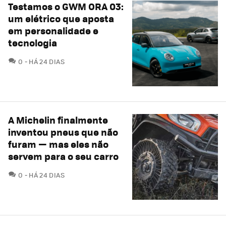
Testamos o GWM ORA 03:
um elétrico que aposta
em personalidade e
tecnologia
COMENTÁRIOS
0
HÁ 24 DIAS
A Michelin finalmente
inventou pneus que não
furam — mas eles não
servem para o seu carro
COMENTÁRIOS
0
HÁ 24 DIAS