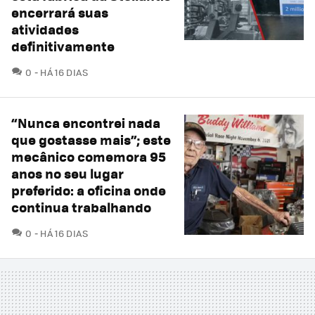
encerrará suas
atividades
definitivamente
COMENTÁRIOS
0
HÁ 16 DIAS
“Nunca encontrei nada
que gostasse mais”; este
mecânico comemora 95
anos no seu lugar
preferido: a oficina onde
continua trabalhando
COMENTÁRIOS
0
HÁ 16 DIAS