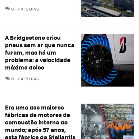
COMENTÁRIOS
0
HÁ 15 DIAS
A Bridgestone criou
pneus sem ar que nunca
furam, mas há um
problema: a velocidade
máxima deles
COMENTÁRIOS
0
HÁ 15 DIAS
Era uma das maiores
fábricas de motores de
combustão interna do
mundo; após 57 anos,
esta fábrica da Stellantis