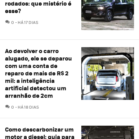
rodados: que mistério é
esse?
COMENTÁRIOS
0
HÁ 17 DIAS
Ao devolver o carro
alugado, ele se deparou
com uma conta de
reparo de mais de R$ 2
mil: a inteligência
artificial detectou um
arranhão de 2cm
COMENTÁRIOS
0
HÁ 18 DIAS
Como descarbonizar um
motor a diesel: guia para