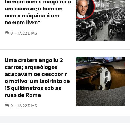
homem sem a máquina é
um escravo; o homem
com a máquina é um
homem livre”
COMENTÁRIOS
0
HÁ 22 DIAS
Uma cratera engoliu 2
carros; arqueólogos
acabavam de descobrir
o motivo: um labirinto de
15 quilômetros sob as
ruas de Roma
COMENTÁRIOS
0
HÁ 22 DIAS