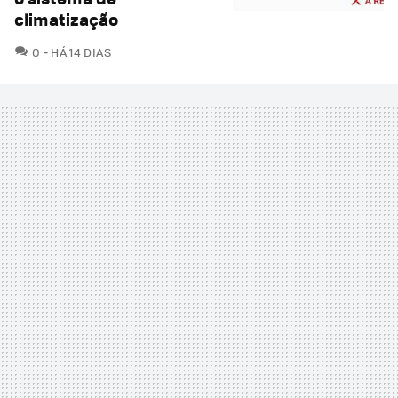
climatização
COMENTÁRIOS
0
HÁ 14 DIAS