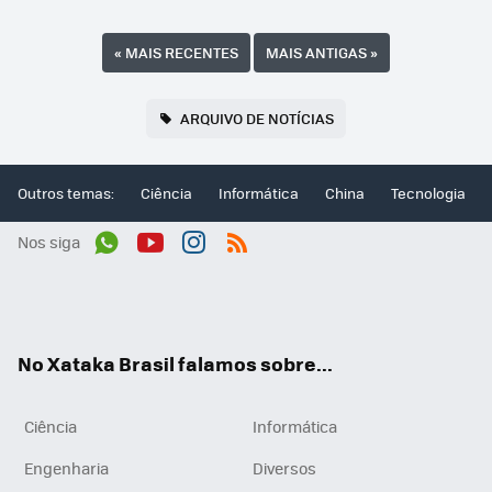
«
MAIS RECENTES
MAIS ANTIGAS
»
ARQUIVO DE NOTÍCIAS
Outros temas:
Ciência
Informática
China
Tecnologia
Nos siga
Wh
You
Inst
RSS
ats
tub
agr
App
e
am
No Xataka Brasil falamos sobre...
Ciência
Informática
Engenharia
Diversos