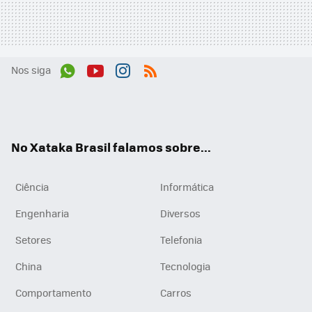
Nos siga
Wh
You
Inst
RSS
ats
tub
agr
App
e
am
No Xataka Brasil falamos sobre...
Ciência
Informática
Engenharia
Diversos
Setores
Telefonia
China
Tecnologia
Comportamento
Carros