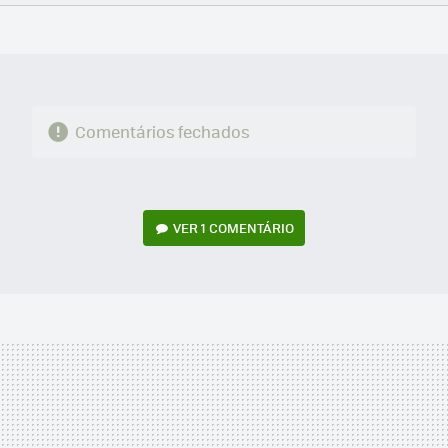
FACEBOOK
TWITTER
FLIPBOARD
E-
WHATSAPP
MAIL
Comentários fechados
VER
1 COMENTÁRIO