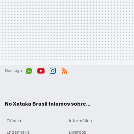
Nos siga
Wh
You
Inst
RSS
ats
tub
agr
App
e
am
No Xataka Brasil falamos sobre...
Ciência
Informática
Engenharia
Diversos