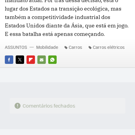
mandato atual. Por trás dessa decisão, está o
lugar dos Estados na transição ecológica, mas
também a competitividade industrial dos
Estados Unidos diante da Ásia, que está em jogo.
E essa batalha está apenas começando.
ASSUNTOS
Mobilidade
Carros
Carros elétricos
FACEBOOK
TWITTER
FLIPBOARD
E-
WHATSAPP
MAIL
Comentários fechados