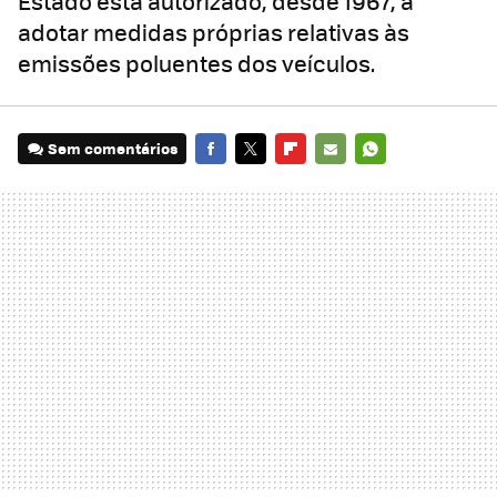
Estado está autorizado, desde 1967, a
adotar medidas próprias relativas às
emissões poluentes dos veículos.
Sem comentários
FACEBOOK
TWITTER
FLIPBOARD
E-
WHATSAPP
MAIL