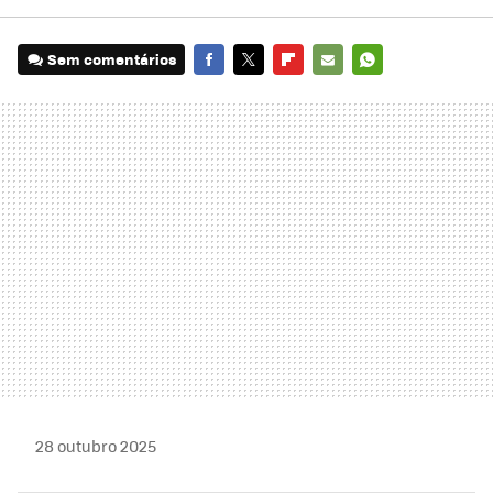
Sem comentários
FACEBOOK
TWITTER
FLIPBOARD
E-
WHATSAPP
MAIL
28 outubro 2025