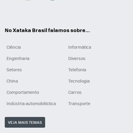
Wh
You
Inst
RSS
ats
tub
agr
App
e
am
No Xataka Brasil falamos sobre...
Ciência
Informática
Engenharia
Diversos
Setores
Telefonia
China
Tecnologia
Comportamento
Carros
Indústria automobilística
Transporte
VEJA MAIS TEMAS