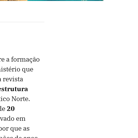
re a formação
istério que
 revista
estrutura
ico Norte.
de
20
ervado em
por que as
hões de anos