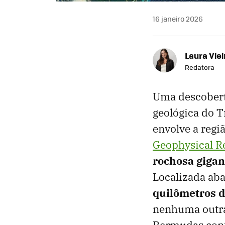
16 janeiro 2026
Laura Viei
Redatora
Uma descobert
geológica do T
envolve a regi
Geophysical Re
rochosa gigan
Localizada aba
quilômetros 
nenhuma outra 
Bermudas cont