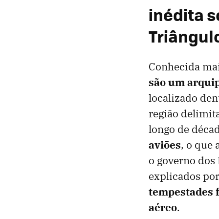
inédita 
Triângul
Conhecida mai
são um arquip
localizado de
região delimit
longo de décad
aviões
, o que 
o governo dos
explicados por
tempestades f
aéreo
.