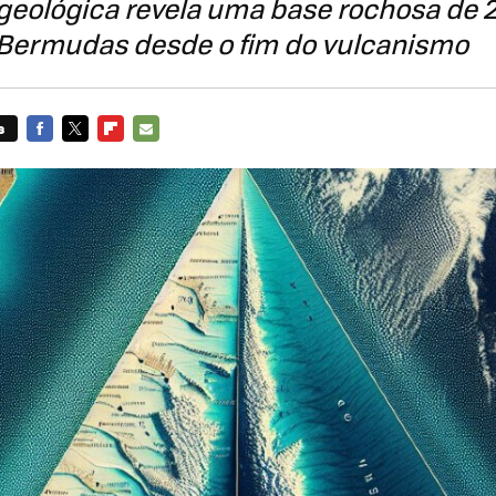
geológica revela uma base rochosa de 
 Bermudas desde o fim do vulcanismo
s
FACEBOOK
TWITTER
FLIPBOARD
E-
MAIL