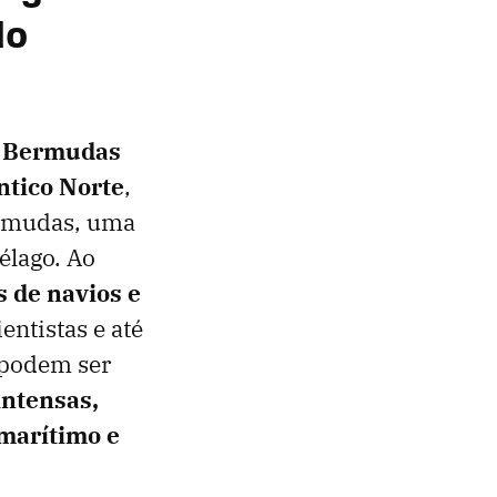
do
 Bermudas
ntico Norte
,
ermudas, uma
élago. Ao
 de navios e
entistas e até
 podem ser
intensas,
 marítimo e