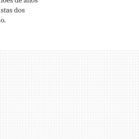
istas dos
o.