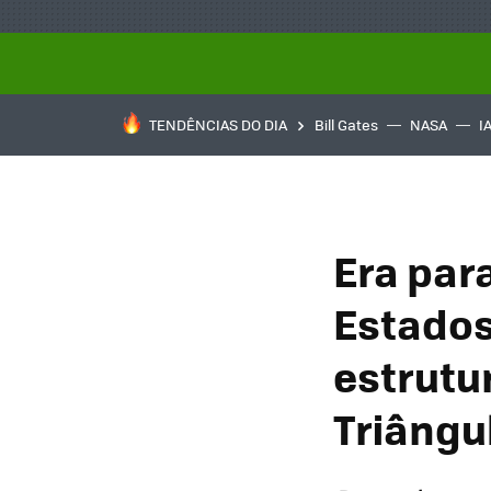
TENDÊNCIAS DO DIA
Bill Gates
NASA
I
Era para
Estado
estrutu
Triângu