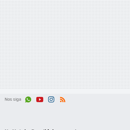
Nos siga
Wh
You
Inst
RSS
ats
tub
agr
App
e
am