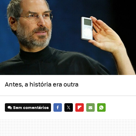
Antes, a história era outra
Sem comentários
FACEBOOK
TWITTER
FLIPBOARD
E-
WHATSAPP
MAIL