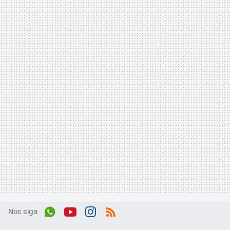
Nos siga
Wh
You
Inst
RSS