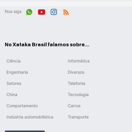
Nos siga
Wh
You
Inst
RSS
ats
tub
agr
App
e
am
No Xataka Brasil falamos sobre...
Ciência
Informática
Engenharia
Diversos
Setores
Telefonia
China
Tecnologia
Comportamento
Carros
Indústria automobilística
Transporte