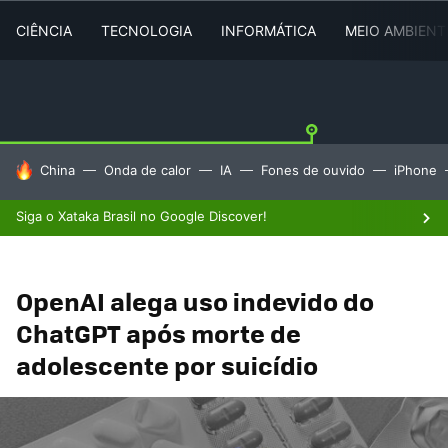
CIÊNCIA
TECNOLOGIA
INFORMÁTICA
MEIO AMBIENT
TENDÊNCIAS DO DIA
China
Onda de calor
IA
Fones de ouvido
iPhone
Siga o Xataka Brasil no Google Discover!
OpenAI alega uso indevido do
ChatGPT após morte de
adolescente por suicídio