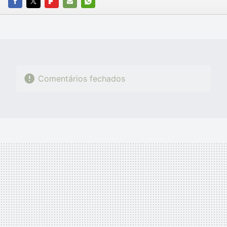
FACEBOOK
TWITTER
FLIPBOARD
E-
WHATSAPP
MAIL
Comentários fechados