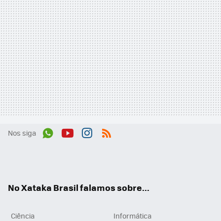
Nos siga
Wh
You
Inst
RSS
ats
tub
agr
App
e
am
No Xataka Brasil falamos sobre...
Ciência
Informática