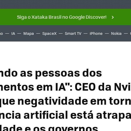
Siga o Xataka Brasil no Google Discover!
ño
IA
Mapa
SpaceX
Smart TV
iPhone
Nokia
ndo as pessoas dos
mentos em IA": CEO da Nv
que negatividade em tor
ncia artificial está atra
dade e os governos