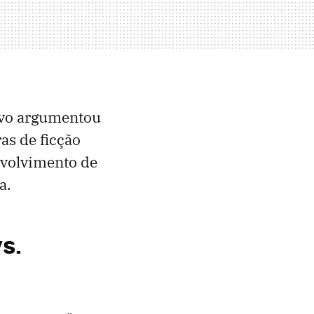
ivo argumentou
ras de ficção
nvolvimento de
a.
s.