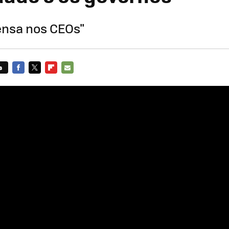
nsa nos CEOs"
s
FACEBOOK
TWITTER
FLIPBOARD
E-
MAIL