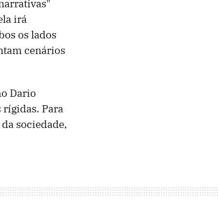
narrativas"
la irá
os os lados
intam cenários
mo Dario
rígidas. Para
 da sociedade,