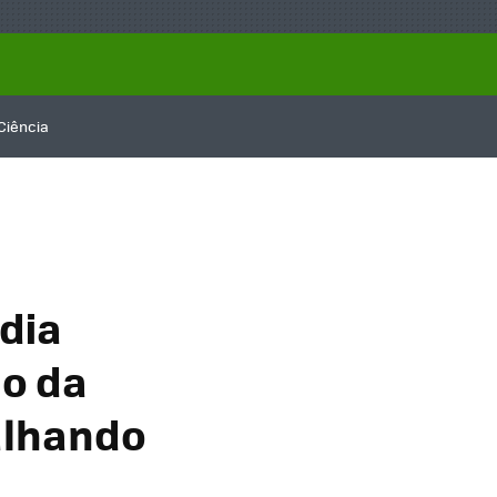
Ciência
idia
no da
palhando