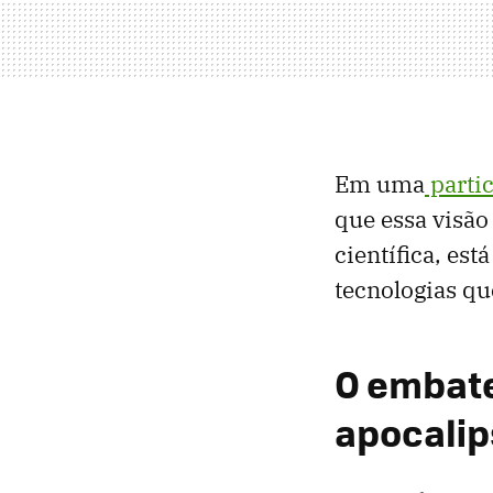
Em uma
parti
que essa visão 
científica, es
tecnologias qu
O embate
apocalip