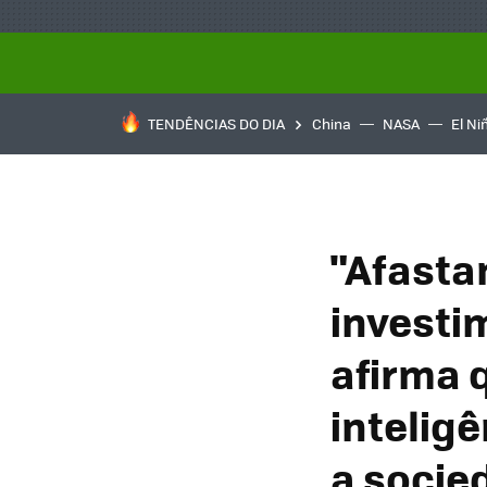
TENDÊNCIAS DO DIA
China
NASA
El Ni
"Afasta
investi
afirma 
inteligê
a socie