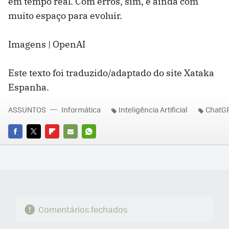
em tempo real. Com erros, sim, e ainda com
muito espaço para evoluir.
Imagens | OpenAI
Este texto foi traduzido/adaptado do site Xataka
Espanha.
ASSUNTOS
Informática
Inteligência Artificial
ChatG
FACEBOOK
TWITTER
FLIPBOARD
E-
WHATSAPP
MAIL
Comentários fechados