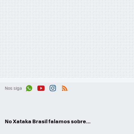
Nos siga
Wh
You
Inst
RSS
ats
tub
agr
App
e
am
No Xataka Brasil falamos sobre...