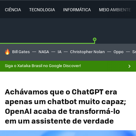
CIÊNCIA
TECNOLOGIA
INFORMÁTICA
MEIO AMBIENTE
TENDÊNCIAS DO DIA
Bill Gates
NASA
IA
Christopher Nolan
Oppo
S
Siga o Xataka Brasil no Google Discover!
Achávamos que o ChatGPT era
apenas um chatbot muito capaz;
OpenAI acaba de transformá-lo
em um assistente de verdade