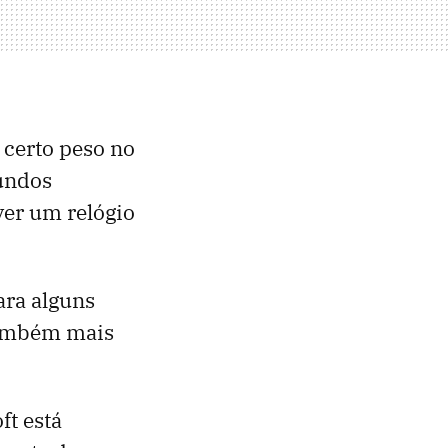
 certo peso no
undos
ver um relógio
ara alguns
 também mais
ft está