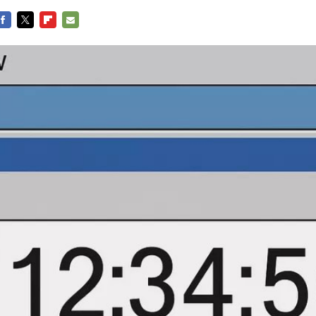
FACEBOOK
TWITTER
FLIPBOARD
E-
MAIL