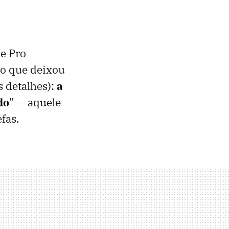
e Pro
io que deixou
s detalhes):
a
do
” — aquele
fas.