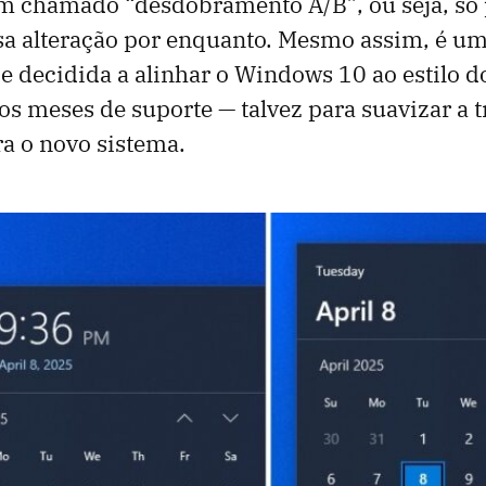
m chamado “desdobramento A/B”, ou seja, só 
sa alteração por enquanto. Mesmo assim, é um
e decidida a alinhar o Windows 10 ao estilo 
os meses de suporte — talvez para suavizar a 
ra o novo sistema.