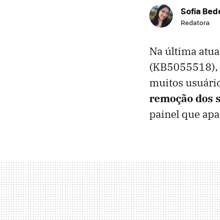
Sofia Bed
Redatora
Na última atu
(KB5055518), 
muitos usuário
remoção dos s
painel que apa