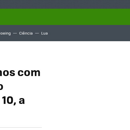
Boeing
Ciência
Lua
anos com
o
10, a